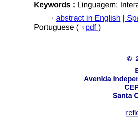
Keywords :
Linguagem; Inter
·
abstract in English
|
Spa
Portuguese (
pdf
)
© 
Avenida Indepen
CEP
Santa C
ref