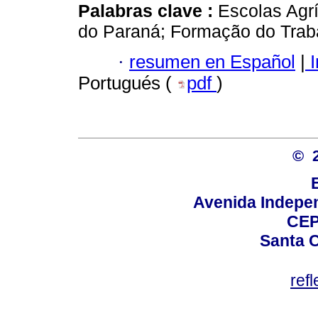
Palabras clave :
Escolas Agr
do Paraná; Formação do Traba
·
resumen en Español
|
I
Portugués (
pdf
)
© 
Avenida Indepen
CEP
Santa C
ref