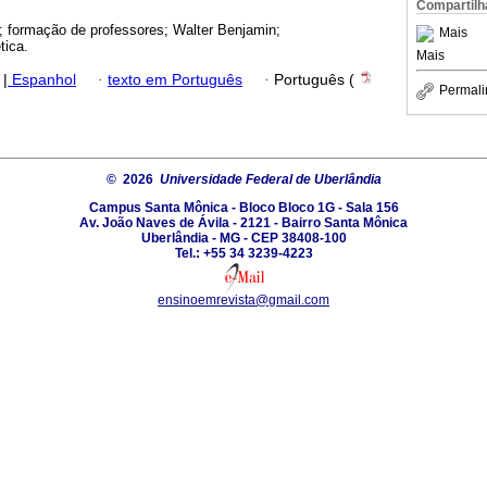
Compartilh
o; formação de professores; Walter Benjamin;
Mais
tica.
Mais
|
Espanhol
·
texto em Português
·
Português (
Permali
© 2026
Universidade Federal de Uberlândia
Campus Santa Mônica - Bloco Bloco 1G - Sala 156
Av. João Naves de Ávila - 2121 - Bairro Santa Mônica
Uberlândia - MG - CEP 38408-100
Tel.: +55 34 3239-4223
ensinoemrevista@gmail.com