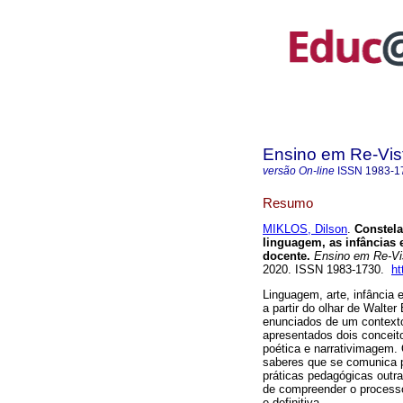
Ensino em Re-Vis
versão On-line
ISSN
1983-1
Resumo
MIKLOS, Dilson
.
Constela
linguagem, as infâncias
docente.
Ensino em Re-Vi
2020. ISSN 1983-1730.
ht
Linguagem, arte, infância
a partir do olhar de Walte
enunciados de um contexto
apresentados dois conceit
poética e narrativimagem.
saberes que se comunica po
práticas pedagógicas outra
de compreender o processo
e definitiva.