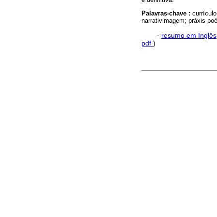
Palavras-chave :
currícul
narrativimagem; práxis poé
·
resumo em Inglês
pdf
)