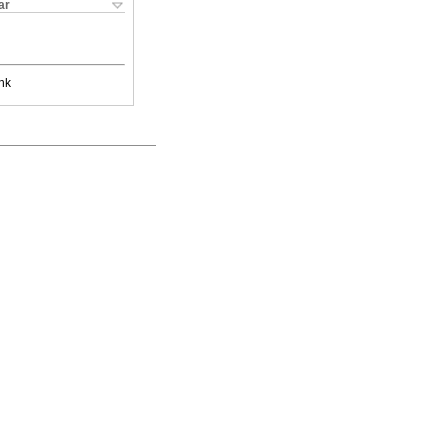
ar
nk