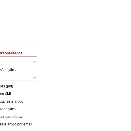
ersonalizados
 Analytics
uês (pdf)
 em XML
tar este artigo
 Analytics
ão automática
este artigo por email