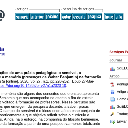
ta
Serviços P
730
Journal
SciELO
ções de uma práxis pedagógica: o sensível, a
Artigo
 e a memória (presenças de Walter Benjamin) na formação
sta
[online]. 2020, vol.27, n.1, pp.228-252. Epub 27-Mar-
Portug
tps://doi.org/10.14393/er-v27n1a2020-10
.
Artigo
 e memória são alguns dos conceitos que o ensaio apresenta
r Benjamin que nos acompanha na escrita a fim de extrair
Como ci
 voltado à formação de professores. Nesse percurso são
os que emergem da pesquisa docente, a saber: práxis
SciELO
 O campo do sensível é o lócus onde aflora esse conjunto de
Traduç
eticamente e que objetiva refletir sobre o currículo e
s. Ainda, há o esforço, na companhia do filósofo berlinense,
Enviar 
 da formação a partir de uma perspectiva menos totalizante