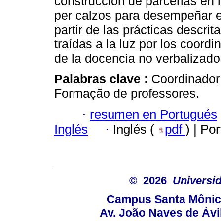
construcción de parcerias en l
per calzos para desempeñar el
partir de las prácticas descr
traídas a la luz por los coord
de la docencia no verbalizados
Palabras clave :
Coordinador
Formação de professores.
·
resumen en Portugués
Inglés
·
Inglés (
pdf
) | Po
© 2026
Universid
Campus Santa Mônica
Av. João Naves de Ávil