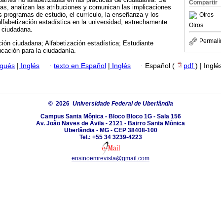
Compartir
cas, analizan las atribuciones y comunican las implicaciones
s programas de estudio, el currículo, la enseñanza y los
Otros
alfabetización estadística en la universidad, estrechamente
Otros
 ciudadana.
Permali
ción ciudadana; Alfabetización estadística; Estudiante
ucación para la ciudadanía.
ugués
|
Inglés
·
texto en Español
|
Inglés
·
Español (
pdf
) | Inglé
© 2026
Universidade Federal de Uberlândia
Campus Santa Mônica - Bloco Bloco 1G - Sala 156
Av. João Naves de Ávila - 2121 - Bairro Santa Mônica
Uberlândia - MG - CEP 38408-100
Tel.: +55 34 3239-4223
ensinoemrevista@gmail.com