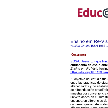
Ensino em Re-Vis
versión On-line
ISSN
1983-
Resumen
SOSA, Jesús Enrique Pint
ciudadanía de estudiantes
Ensino em Re-Vista
[onlin
https://doi.org/10.14393/e
El objetivo del estudio fue 
entre las prácticas de ciu
alfabetizados y no alfabet
de alfabetización estadíst
muestra por conveniencia d
universidades en el sures
encontraron diferencias de
confirmar que existen difer
alfabetizados y sus contra