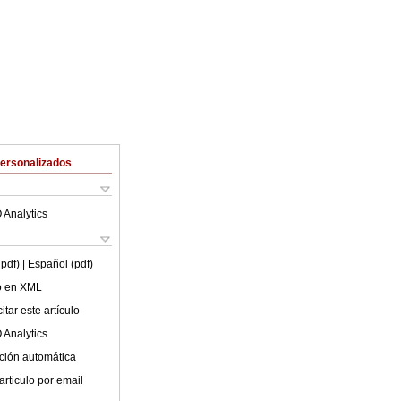
Personalizados
 Analytics
(pdf)
| Español (pdf)
lo en XML
tar este artículo
 Analytics
ción automática
articulo por email