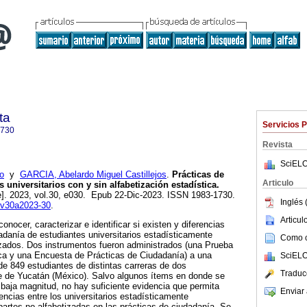
ta
Servicios 
1730
Revista
SciELO
o
y
GARCIA, Abelardo Miguel Castillejos
.
Prácticas de
Articulo
 universitarios con y sin alfabetización estadística.
e]. 2023, vol.30, e030. Epub 22-Dic-2023. ISSN 1983-1730.
Inglés 
r-v30a2023-30
.
Articu
conocer, caracterizar e identificar si existen y diferencias
dadanía de estudiantes universitarios estadísticamente
Como ci
izados. Dos instrumentos fueron administrados (una Prueba
ica y una Encuesta de Prácticas de Ciudadanía) a una
SciELO
e 849 estudiantes de distintas carreras de dos
Traduc
te de Yucatán (México). Salvo algunos ítems en donde se
 baja magnitud, no hay suficiente evidencia que permita
Enviar 
encias entre los universitarios estadísticamente
partes no alfabetizadas en las prácticas de ciudadanía. Se