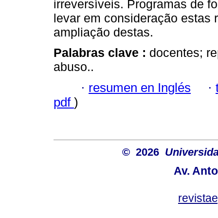
irreversíveis. Programas de f
levar em consideração estas 
ampliação destas.
Palabras clave :
docentes; r
abuso..
·
resumen en Inglés
·
pdf
)
© 2026
Universida
Av. Anto
revist