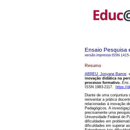
Ensaio Pesquisa
versão impressa
ISSN
1415
Resumo
ABREU, Josyane Barros
inovação didática na pe
processo formativo.
Ens. 
ISSN 1983-2117.
https://
Diante de uma conjuntura 
reinventar a prática docen
relacionadas à inovação d
Pedagógicos. A investigaç
precisamente uma pesquisa
Universidade Federal do P
dificuldades em problemati
dificuldades em superar as
Entendemos tais dificulda