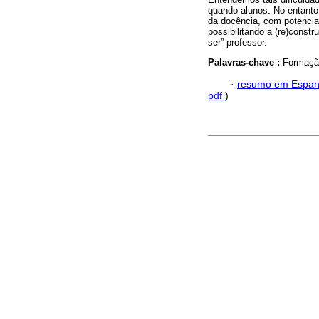
quando alunos. No entanto
da docência, com potencia
possibilitando a (re)constr
ser” professor.
Palavras-chave :
Formaçã
·
resumo em Espan
pdf
)