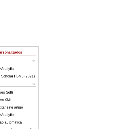
ersonalizados
 Analytics
 Scholar H5M5 (
2021
)
uês (pdf)
 em XML
tar este artigo
 Analytics
ão automática