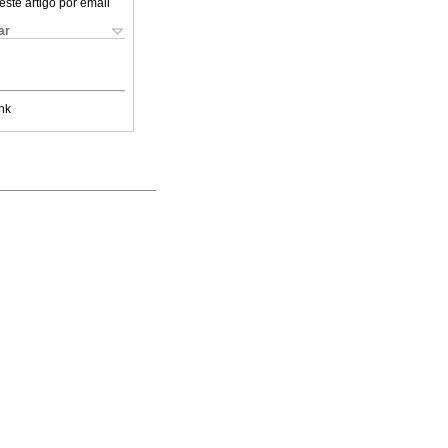
este artigo por email
ar
nk