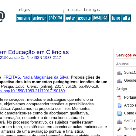
 em Educação em Ciências
Serviços P
-2150
versão On-line
ISSN
1983-2117
Journal
SciELO
e
FREITAS, Nadia Magalhães da Silva
.
Proposições de
Google
rspectiva dos três momentos pedagógicos: tensões de um
Pesqui. Educ. Ciênc.
[online]. 2017, vol.19, pp.490-519.
Artigo
doi.org/10.1590/1983-21172017190130
.
Portug
de renovações, métodos e estratégias que intenciona
te, objetivamos compreender tensões e possibilidades
Artigo
idática. Apostamos na proposta dos Três Momentos
ão caracterizou-se como de abordagem qualitativa,
Como ci
-formação, no contexto de uma licenciatura da
SciELO
ará. No processo formativo, os sujeitos manifestaram
zar um tema, resistências em abandonar aulas tradicionais e
Traduç
 amarras de uma avaliação pontual e finalística.
des como herança de uma formação docente vivida ainda