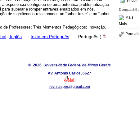
Enviar 
, a experiência configurou-se uma autêntica problematização
l para superar e romper entraves enraizados em nós,
Compartilh
ução de significados relacionados ao “saber fazer” e ao “saber
Mais
Mais
o de Professores; Três Momentos Pedagógicos; Inovação.
Permali
hol
|
Inglês
·
texto em Português
·
Português (
© 2026
Universidade Federal de Minas Gerais
Av. Antonio Carlos, 6627
revistaepec@gmail.com