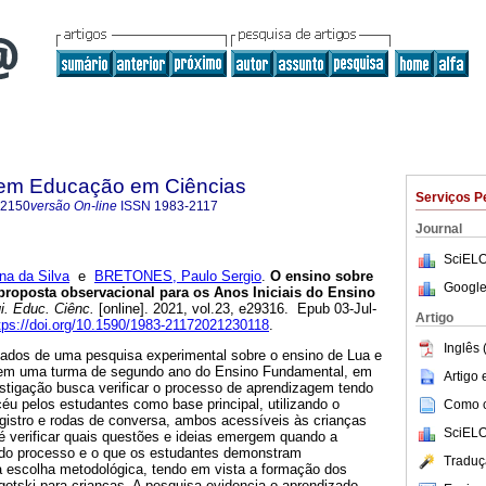
 em Educação em Ciências
Serviços P
-2150
versão On-line
ISSN
1983-2117
Journal
SciELO
a da Silva
e
BRETONES, Paulo Sergio
.
O ensino sobre
Google
proposta observacional para os Anos Iniciais do Ensino
. Educ. Ciênc.
[online]. 2021, vol.23, e29316. Epub 03-Jul-
Artigo
tps://doi.org/10.1590/1983-21172021230118
.
Inglês 
ltados de uma pesquisa experimental sobre o ensino de Lua e
 em uma turma de segundo ano do Ensino Fundamental, em
Artigo
estigação busca verificar o processo de aprendizagem tendo
éu pelos estudantes como base principal, utilizando o
Como ci
istro e rodas de conversa, ambos acessíveis às crianças
SciELO
é verificar quais questões e ideias emergem quando a
 do processo e o que os estudantes demonstram
Traduç
a escolha metodológica, tendo em vista a formação dos
igotski para crianças. A pesquisa evidencia o aprendizado