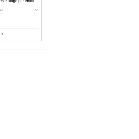
este artigo por email
ar
nk