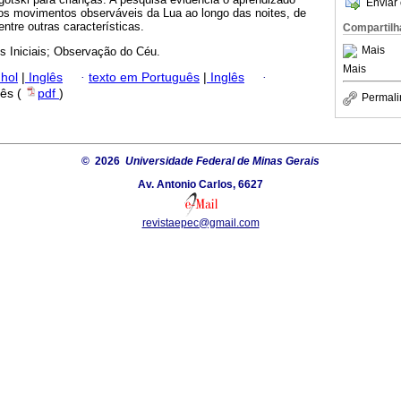
Enviar 
dos movimentos observáveis da Lua ao longo das noites, de
tre outras características.
Compartilh
Mais
s Iniciais; Observação do Céu.
Mais
hol
|
Inglês
·
texto em Português
|
Inglês
·
lês (
pdf
)
Permali
© 2026
Universidade Federal de Minas Gerais
Av. Antonio Carlos, 6627
revistaepec@gmail.com