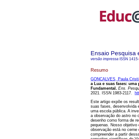
Ensaio Pesquisa
versão impressa
ISSN
1415
Resumo
GONCALVES, Paula Cristin
a Lua e suas fases: uma 
Fundamental.
Ens. Pesqui
2021. ISSN 1983-2117.
ht
Este artigo expõe os resu
suas fases, desenvolvida
uma escola pública. A inv
a observação do astro no c
desenho como forma de reg
pequenas. Nosso objetivo 
observação está no cerne
compreender a partir dess
conceitos científicos de V