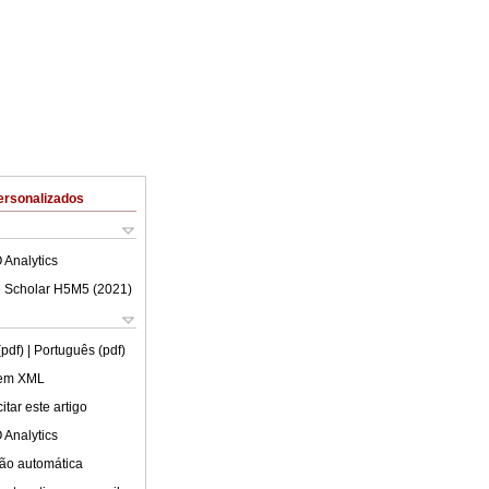
ersonalizados
 Analytics
 Scholar H5M5 (
2021
)
(pdf)
| Português (pdf)
 em XML
tar este artigo
 Analytics
ão automática