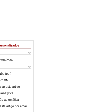
ersonalizados
 Analytics
uês (pdf)
 em XML
tar este artigo
 Analytics
ão automática
este artigo por email