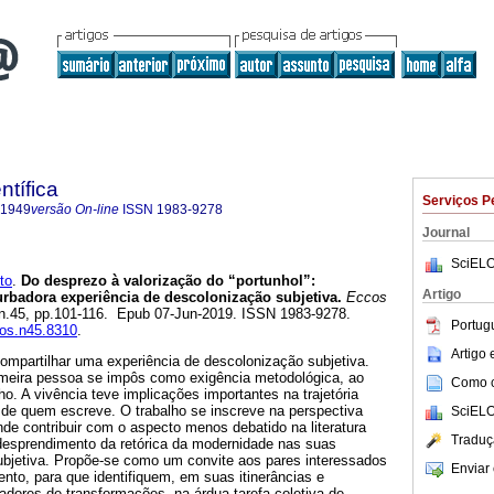
ntífica
Serviços P
-1949
versão On-line
ISSN
1983-9278
Journal
SciELO
to
.
Do desprezo à valorização do “portunhol”:
Artigo
rbadora experiência de descolonização subjetiva.
Eccos
, n.45, pp.101-116. Epub 07-Jun-2019. ISSN 1983-9278.
Portug
cos.n45.8310
.
Artigo
 compartilhar uma experiência de descolonização subjetiva.
rimeira pessoa se impôs como exigência metodológica, ao
Como ci
. A vivência teve implicações importantes na trajetória
de quem escreve. O trabalho se inscreve na perspectiva
SciELO
ende contribuir com o aspecto menos debatido na literatura
Traduç
 desprendimento da retórica da modernidade nas suas
bjetiva. Propõe-se como um convite aos pares interessados
Enviar 
to, para que identifiquem, em suas itinerâncias e
adores de transformações, na árdua tarefa coletiva de