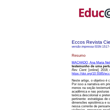
Eccos Revista Cie
versão impressa
ISSN
1517
Resumo
MACHADO, Ana Maria Net
testemunho de uma pertu
Rev. Cient.
[online]. 2018
https://doi.org/10.5585/ec
Neste artigo, o objetivo é
Por isso a narrativa em p
menos na seção testemunho
acadêmica e nas posturas 
teórica descolonial e pret
pertinente: estratégias de
dimensões epistêmica e su
nessa corrente de pensamen
vivências, processos revel