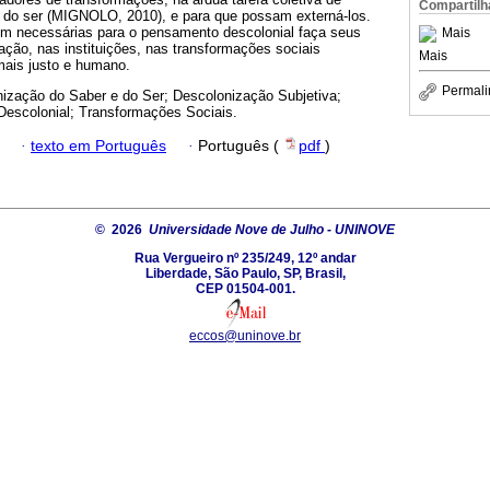
Compartilh
 do ser (MIGNOLO, 2010), e para que possam externá-los.
m necessárias para o pensamento descolonial faça seus
Mais
cação, nas instituições, nas transformações sociais
Mais
ais justo e humano.
Permali
ização do Saber e do Ser; Descolonização Subjetiva;
escolonial; Transformações Sociais.
·
texto em Português
·
Português (
pdf
)
© 2026
Universidade Nove de Julho - UNINOVE
Rua Vergueiro nº 235/249, 12º andar
Liberdade, São Paulo, SP, Brasil,
CEP 01504-001.
eccos@uninove.br