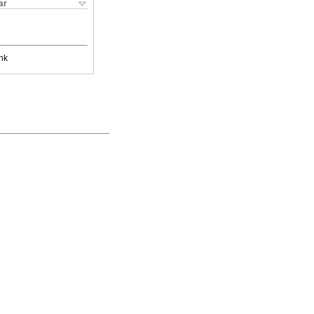
ar
nk