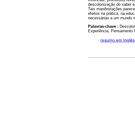
descolonização do saber e
Tais manifestações parece
efeitos na prática, na edu
necessárias a um mundo m
Palavras-chave :
Descolon
Experiência; Pensamento D
·
resumo em Inglês