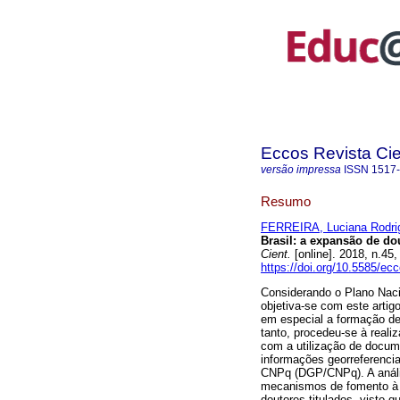
Eccos Revista Cie
versão impressa
ISSN
1517
Resumo
FERREIRA, Luciana Rodri
Brasil: a expansão de d
Cient.
[online]. 2018, n.4
https://doi.org/10.5585/ec
Considerando o Plano Naci
objetiva-se com este artigo
em especial a formação de 
tanto, procedeu-se à reali
com a utilização de docum
informações georreferenci
CNPq (DGP/CNPq). A anális
mecanismos de fomento à 
doutores titulados, visto 