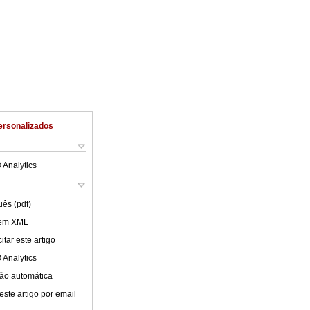
ersonalizados
 Analytics
uês (pdf)
 em XML
tar este artigo
 Analytics
ão automática
este artigo por email