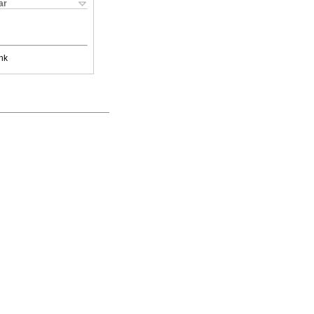
ar
nk