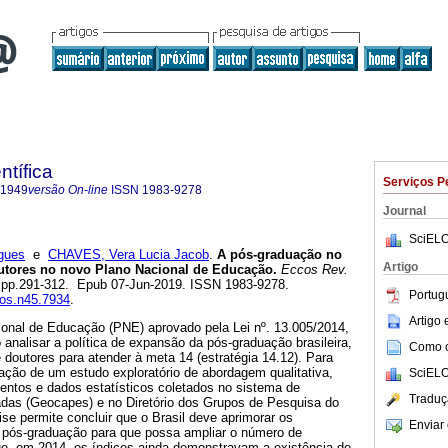
ntífica
Serviços P
-1949
versão On-line
ISSN
1983-9278
Journal
SciELO
gues
e
CHAVES, Vera Lucia Jacob
.
A pós-graduação no
Artigo
outores no novo Plano Nacional de Educação.
Eccos Rev.
5, pp.291-312. Epub 07-Jun-2019. ISSN 1983-9278.
Portug
cos.n45.7934
.
Artigo
onal de Educação (PNE) aprovado pela Lei nº. 13.005/2014,
 analisar a política de expansão da pós-graduação brasileira,
Como ci
doutores para atender à meta 14 (estratégia 14.12). Para
zação de um estudo exploratório de abordagem qualitativa,
SciELO
entos e dados estatísticos coletados no sistema de
Traduç
adas (Geocapes) e no Diretório dos Grupos de Pesquisa do
e permite concluir que o Brasil deve aprimorar os
Enviar 
pós-graduação para que possa ampliar o número de
que, em 2014, os índices ainda demonstravam a existência de