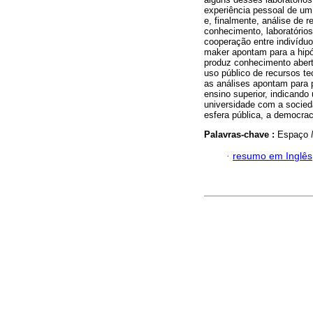
experiência pessoal de um 
e, finalmente, análise de r
conhecimento, laboratórios
cooperação entre indivídu
maker apontam para a hip
produz conhecimento abert
uso público de recursos t
as análises apontam para 
ensino superior, indicand
universidade com a socieda
esfera pública, a democrac
Palavras-chave :
Espaço
·
resumo em Inglês