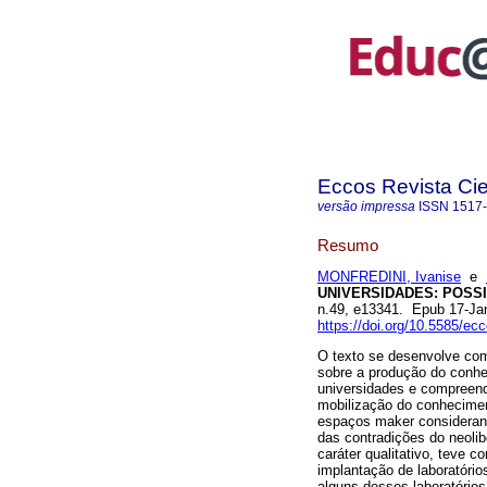
Eccos Revista Cie
versão impressa
ISSN
1517
Resumo
MONFREDINI, Ivanise
e
UNIVERSIDADES: POSSI
n.49, e13341. Epub 17-Ja
https://doi.org/10.5585/ec
O texto se desenvolve como
sobre a produção do conhec
universidades e compreendi
mobilização do conheciment
espaços maker considerand
das contradições do neolib
caráter qualitativo, teve 
implantação de laboratórios
alguns desses laboratórios