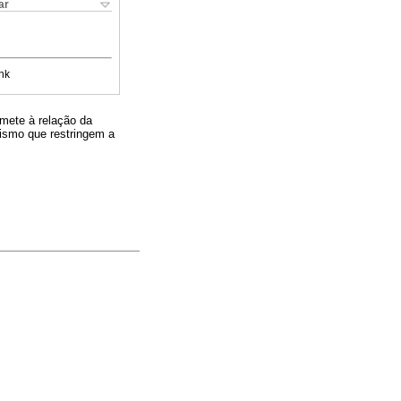
ar
nk
emete à relação da
lismo que restringem a