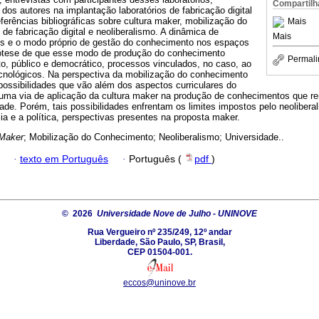
Compartilh
dos autores na implantação laboratórios de fabricação digital
eferências bibliográficas sobre cultura maker, mobilização do
Mais
 de fabricação digital e neoliberalismo. A dinâmica de
Mais
os e o modo próprio de gestão do conhecimento nos espaços
ótese de que esse modo de produção do conhecimento
Permali
o, público e democrático, processos vinculados, no caso, ao
ecnológicos. Na perspectiva da mobilização do conhecimento
possibilidades que vão além dos aspectos curriculares do
o uma via de aplicação da cultura maker na produção de conhecimentos que r
de. Porém, tais possibilidades enfrentam os limites impostos pelo neolibera
ia e a política, perspectivas presentes na proposta maker.
Maker
; Mobilização do Conhecimento; Neoliberalismo; Universidade..
·
texto em Português
·
Português (
pdf
)
© 2026
Universidade Nove de Julho - UNINOVE
Rua Vergueiro nº 235/249, 12º andar
Liberdade, São Paulo, SP, Brasil,
CEP 01504-001.
eccos@uninove.br