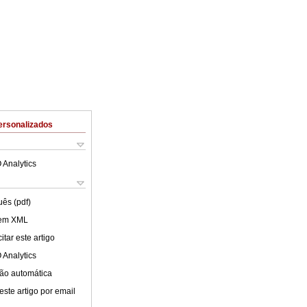
ersonalizados
 Analytics
uês (pdf)
 em XML
tar este artigo
 Analytics
ão automática
este artigo por email