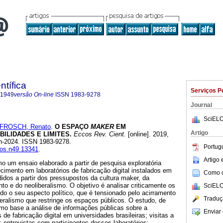
ntífica
Serviços P
-1949
versão On-line
ISSN
1983-9278
Journal
SciELO
FROSCH, Renato
.
O ESPAÇO
MAKER
EM
Artigo
BILIDADES E LIMITES.
Eccos Rev. Cient.
[online]. 2019,
n-2024. ISSN 1983-9278.
Portug
cos.n49.13341
.
Artigo
 um ensaio elaborado a partir de pesquisa exploratória
imento em laboratórios de fabricação digital instalados em
Como ci
dos a partir dos pressupostos da cultura maker, da
o e do neoliberalismo. O objetivo é analisar criticamente os
SciELO
o o seu aspecto político, que é tensionado pelo acirramento
Traduç
eralismo que restringe os espaços públicos. O estudo, de
como base a análise de informações públicas sobre a
Enviar 
 de fabricação digital em universidades brasileiras; visitas a
; entrevistas com participantes desses laboratórios;