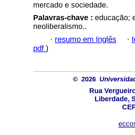
mercado e sociedade.
Palavras-chave :
educação; e
neoliberalismo..
·
resumo em Inglês
·
pdf
)
© 2026
Universida
Rua Vergueiro
Liberdade, S
CEP
ecco