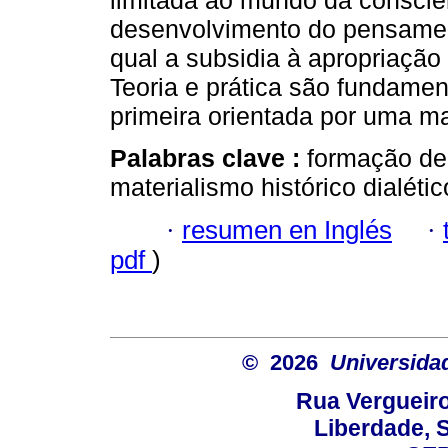
limitada ao mundo da consciê
desenvolvimento do pensament
qual a subsidia à apropriação
Teoria e prática são fundame
primeira orientada por uma ma
Palabras clave :
formação de 
materialismo histórico dialético
·
resumen en Inglés
·
pdf
)
© 2026
Universida
Rua Vergueiro
Liberdade, S