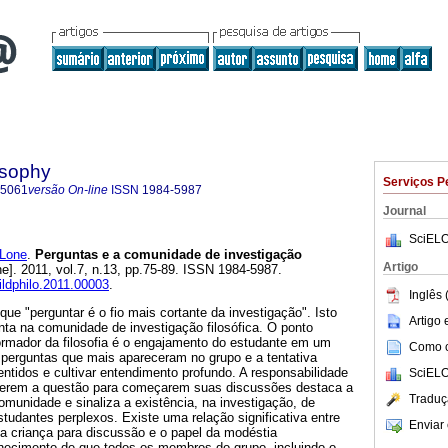
osophy
Serviços P
-5061
versão On-line
ISSN
1984-5987
Journal
SciELO
Lone
.
Perguntas e a comunidade de investigação
Artigo
ne]. 2011, vol.7, n.13, pp.75-89. ISSN 1984-5987.
ildphilo.2011.00003
.
Inglês 
e "perguntar é o fio mais cortante da investigação". Isto
Artigo
unta na comunidade de investigação filosófica. O ponto
formador da filosofia é o engajamento do estudante em um
Como ci
 perguntas que mais apareceram no grupo e a tentativa
sentidos e cultivar entendimento profundo. A responsabilidade
SciELO
herem a questão para começarem suas discussões destaca a
Traduç
munidade e sinaliza a existência, na investigação, de
udantes perplexos. Existe uma relação significativa entre
Enviar 
la criança para discussão e o papel da modéstia
nhecimento de que todos os membros do grupo, incluindo o