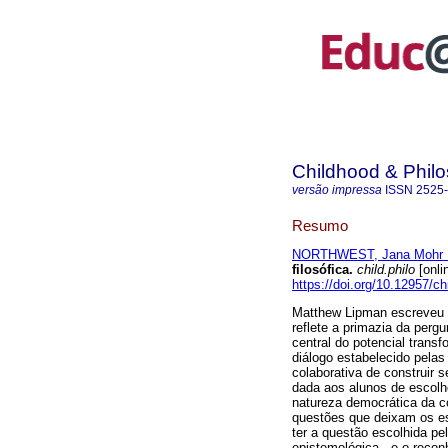
Childhood & Phil
versão impressa
ISSN
2525
Resumo
NORTHWEST, Jana Mohr 
filosófica.
child.philo
[onli
https://doi.org/10.12957/ch
Matthew Lipman escreveu qu
reflete a primazia da perg
central do potencial trans
diálogo estabelecido pelas
colaborativa de construir 
dada aos alunos de escol
natureza democrática da co
questões que deixam os est
ter a questão escolhida pe
epistemológica - e o reco