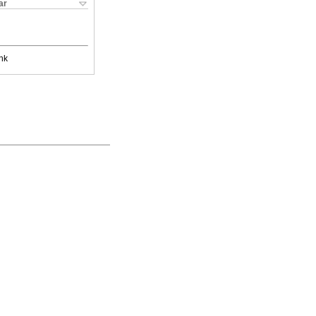
ar
nk