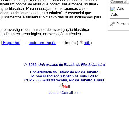
Compartilh
 sustentam pontos de vista que podem ser errôneos no final -
ção filosófica. Para encorajarmos as crianças a se
Mais
hamou de "questionamento criativo", é essencial que
Mais
julgamentos e sustentar o cultivo das suas inclinações para
Permali
ar e investigar; comunidade de investigação filosófica;
 modéstia epistemológica; conversação autêntica.
|
Espanhol
·
texto em Inglês
·
Inglês (
pdf
)
© 2026
Universiade do Estado do Rio de Janeiro
Universidade do Estado do Rio de Janeiro.
R. São Francisco Xavier, 524, sala 12037
CEP 25550-900 Maracanã, Rio de Janeiro, Brasil.
ppeuerj@gmail.com