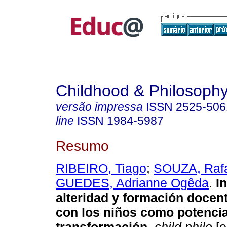
Childhood & Philosoph
versão impressa
ISSN
2525-506
line
ISSN
1984-5987
Resumo
RIBEIRO, Tiago
;
SOUZA, Rafa
GUEDES, Adrianne Ogêda
.
In
alteridad y formación docen
con los niños como potenci