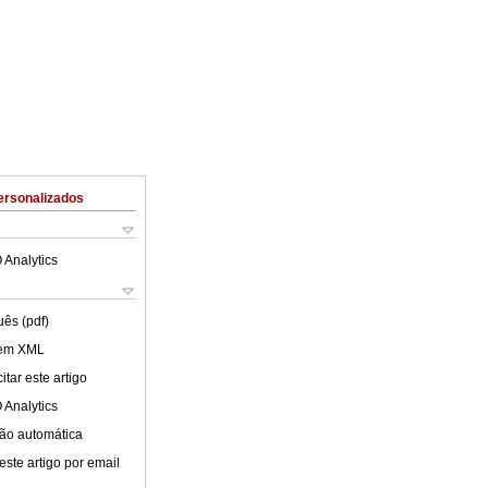
ersonalizados
 Analytics
uês (pdf)
 em XML
tar este artigo
 Analytics
ão automática
este artigo por email