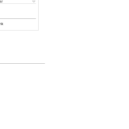
ar
nk