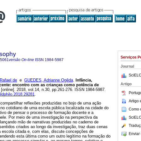
osophy
Serviços P
-5061
versão On-line
ISSN
1984-5987
Journal
SciELO
afael de
e
GUEDES, Adrianne Ogêda
.
Infância,
Artigo
ocente: encontro com as crianças como potência de
[online]. 2018, vol.14, n.30, pp.261-276. ISSN 1984-5987.
Portug
hildphilo.2018.29281
.
Artigo
 compartilhar reflexões produzidas no bojo de uma ação
 no cotidiano de uma escola pública localizada na cidade do
Como ci
etivo de pensar o processo de formação docente e a
nele. Por meio de uma investigação na perspectiva da
SciELO
 lançando mão de narrativas produzidas no caderno de
Traduç
entidos criados ao longo da investigação, traz duas cenas
a escola citada e, com elas, discute concepções de
Enviar 
fendendo esta última como um outro legítimo na formação do
mo um processo singular e, ao mesmo tempo, coletivo e