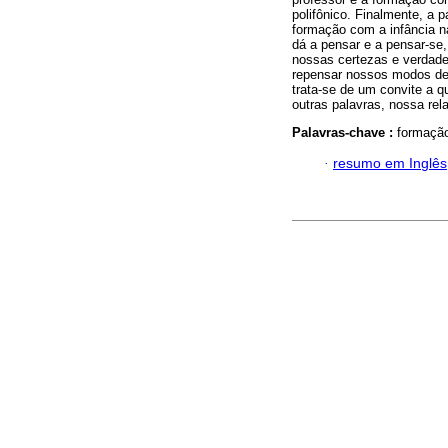
polifônico. Finalmente, a p
formação com a infância n
dá a pensar e a pensar-se
nossas certezas e verdades
repensar nossos modos de s
trata-se de um convite a 
outras palavras, nossa rel
Palavras-chave :
formação
·
resumo em Inglês