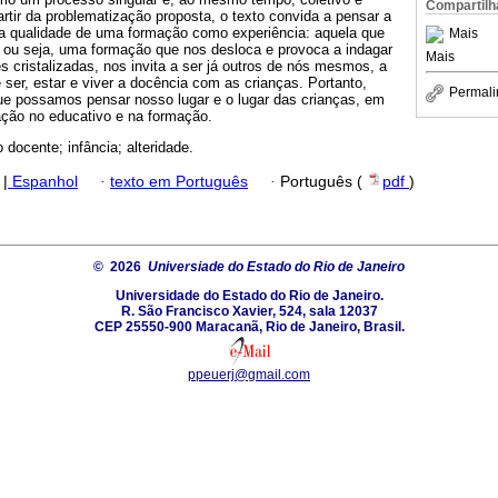
Compartilh
artir da problematização proposta, o texto convida a pensar a
a qualidade de uma formação como experiência: aquela que
Mais
, ou seja, uma formação que nos desloca e provoca a indagar
Mais
 cristalizadas, nos invita a ser já outros de nós mesmos, a
er, estar e viver a docência com as crianças. Portanto,
Permali
que possamos pensar nosso lugar e o lugar das crianças, em
ação no educativo e na formação.
 docente; infância; alteridade.
|
Espanhol
·
texto em Português
·
Português (
pdf
)
© 2026
Universiade do Estado do Rio de Janeiro
Universidade do Estado do Rio de Janeiro.
R. São Francisco Xavier, 524, sala 12037
CEP 25550-900 Maracanã, Rio de Janeiro, Brasil.
ppeuerj@gmail.com