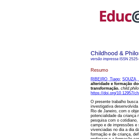
Childhood & Phil
versão impressa
ISSN
2525
Resumo
RIBEIRO, Tiago
;
SOUZA, R
alteridade e formação d
transformação.
child.philo
https://doi.org/10.12957/c
O presente trabalho busca
investigativa desenvolvida
Rio de Janeiro, com o obj
potencialidade da criança 
pesquisa com o cotidiano,
campo e de impressões e s
vivenciadas no dia a dia d
formação e de criança, de
professor e a formação co