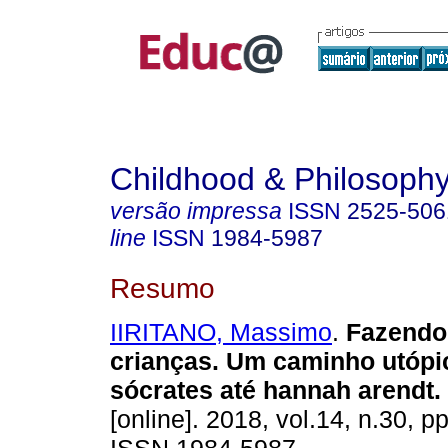
Childhood & Philosoph
versão impressa
ISSN
2525-506
line
ISSN
1984-5987
Resumo
IIRITANO, Massimo
.
Fazendo 
crianças. Um caminho utópi
sócrates até hannah arendt.
[online]. 2018, vol.14, n.30, p