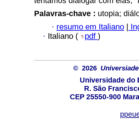
tentamos dialogar com elas, "fa
Palavras-chave :
utopia; diá
·
resumo em Italiano
|
In
·
Italiano (
pdf
)
© 2026
Universiade
Universidade do 
R. São Francisco
CEP 25550-900 Marac
ppeue