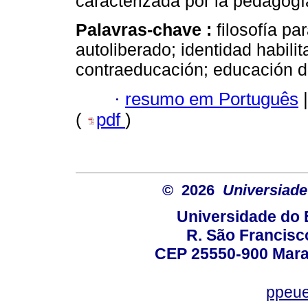
caracterizada por la pedagogí
Palavras-chave :
filosofía pa
autoliberado; identidad habili
contraeducación; educación di
·
resumo em Português
|
(
pdf
)
© 2026
Universiade
Universidade do 
R. São Francisco
CEP 25550-900 Marac
ppeue