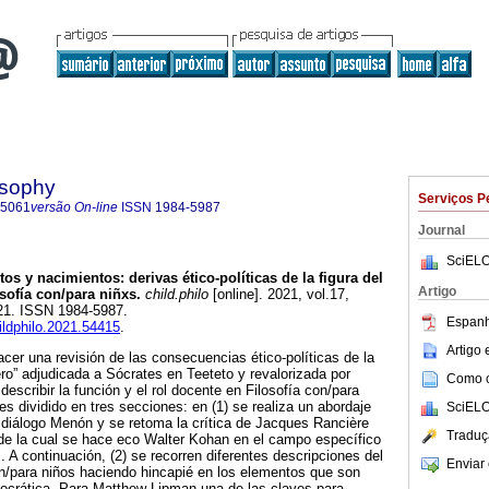
osophy
Serviços P
-5061
versão On-line
ISSN
1984-5987
Journal
SciELO
os y nacimientos: derivas ético-políticas de la figura del
Artigo
sofía con/para niñxs.
child.philo
[online]. 2021, vol.17,
21. ISSN 1984-5987.
Espanh
hildphilo.2021.54415
.
Artigo
acer una revisión de las consecuencias ético-políticas de la
ro” adjudicada a Sócrates en Teeteto y revalorizada por
Como ci
describir la función y el rol docente en Filosofía con/para
o es dividido en tres secciones: en (1) se realiza un abordaje
SciELO
el diálogo Menón y se retoma la crítica de Jacques Rancière
Traduç
 de la cual se hace eco Walter Kohan en el campo específico
. A continuación, (2) se recorren diferentes descripciones del
Enviar 
on/para niños haciendo hincapié en los elementos que son
 socrática. Para Matthew Lipman una de las claves para