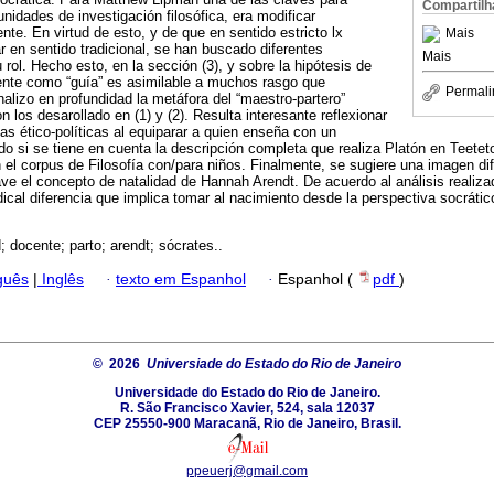
Compartilh
nidades de investigación filosófica, era modificar
nte. En virtud de esto, y de que en sentido estricto lx
Mais
 en sentido tradicional, se han buscado diferentes
Mais
 rol. Hecho esto, en la sección (3), y sobre la hipótesis de
cente como “guía” es asimilable a muchos rasgo que
Permali
nalizo en profundidad la metáfora del “maestro-partero”
 los desarollado en (1) y (2). Resulta interesante reflexionar
as ético-políticas al equiparar a quien enseña con un
odo si se tiene en cuenta la descripción completa que realiza Platón en Teete
el corpus de Filosofía con/para niños. Finalmente, se sugiere una imagen difer
 el concepto de natalidad de Hannah Arendt. De acuerdo al análisis realizad
ical diferencia que implica tomar al nacimiento desde la perspectiva socrátic
; docente; parto; arendt; sócrates..
guês
|
Inglês
·
texto em Espanhol
·
Espanhol (
pdf
)
© 2026
Universiade do Estado do Rio de Janeiro
Universidade do Estado do Rio de Janeiro.
R. São Francisco Xavier, 524, sala 12037
CEP 25550-900 Maracanã, Rio de Janeiro, Brasil.
ppeuerj@gmail.com