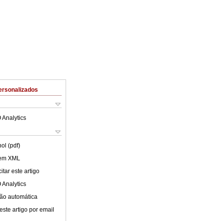
ersonalizados
 Analytics
ol (pdf)
 em XML
tar este artigo
 Analytics
ão automática
este artigo por email