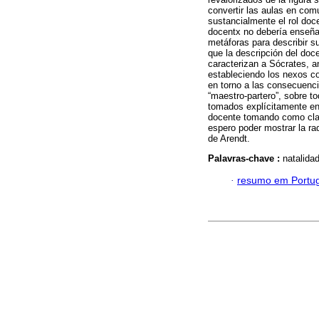
convertir las aulas en comu
sustancialmente el rol doce
docentx no debería enseñar
metáforas para describir su
que la descripción del do
caracterizan a Sócrates, a
estableciendo los nexos con
en torno a las consecuenci
“maestro-partero”, sobre t
tomados explícitamente en 
docente tomando como clave
espero poder mostrar la rad
de Arendt.
Palavras-chave :
natalidad
·
resumo em Portu