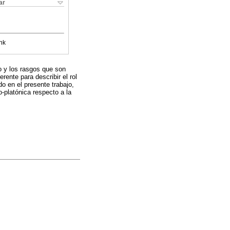
ar
nk
to y los rasgos que son
ente para describir el rol
o en el presente trabajo,
o-platónica respecto a la