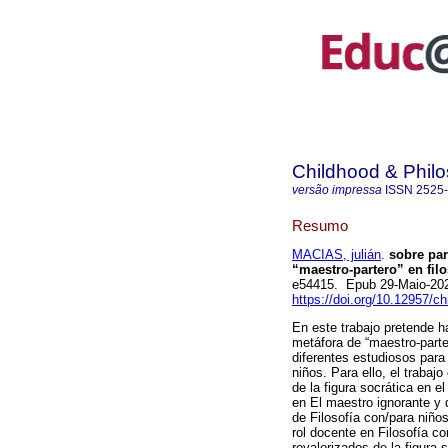
Childhood & Phil
versão impressa
ISSN
2525
Resumo
MACIAS, julián
.
sobre part
“maestro-partero” en filo
e54415. Epub 29-Maio-20
https://doi.org/10.12957/c
En este trabajo pretende h
metáfora de “maestro-parte
diferentes estudiosos para 
niños. Para ello, el trabaj
de la figura socrática en 
en El maestro ignorante y
de Filosofía con/para niños
rol docente en Filosofía c
revalorizados de la figura