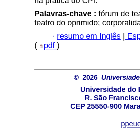
na prática do CPI.
Palavras-chave :
fórum de tea
teatro do oprimido; corporalid
·
resumo em Inglês
|
Esp
(
pdf
)
© 2026
Universiade
Universidade do 
R. São Francisco
CEP 25550-900 Marac
ppeue