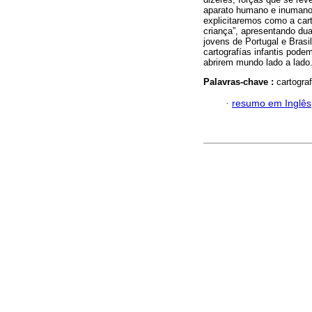
aparato humano e inuman
explicitaremos como a carto
criança”, apresentando dua
jovens de Portugal e Bras
cartografías infantis pode
abrirem mundo lado a lado
Palavras-chave :
cartograf
·
resumo em Inglês