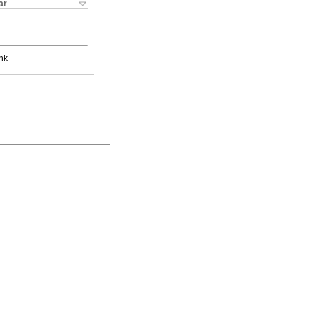
ar
nk