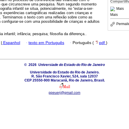
Compartilh
o que circunscreve uma pesquisa. Num segundo momento
grafia infantil se situa, potencialmente, no “estar-a-ser-
Mais
s experiências cartográficas realizadas com crianças e
Mais
il. Terminamos o texto com uma reflexão sobre como as
m configurar-se com uma possibilidade de crianças e adultos
Permali
.
ia infantil; infância; pesquisa; filosofia da diferença..
|
Espanhol
·
texto em Português
·
Português (
pdf
)
© 2026
Universiade do Estado do Rio de Janeiro
Universidade do Estado do Rio de Janeiro.
R. São Francisco Xavier, 524, sala 12037
CEP 25550-900 Maracanã, Rio de Janeiro, Brasil.
ppeuerj@gmail.com