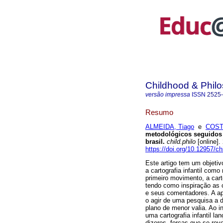
Childhood & Phil
versão impressa
ISSN
2525
Resumo
ALMEIDA, Tiago
e
COSTA
metodológicos seguidos 
brasil.
child.philo
[online]
https://doi.org/10.12957/c
Este artigo tem um objetiv
a cartografia infantil com
primeiro movimento, a cart
tendo como inspiração as c
e seus comentadores. A apo
o agir de uma pesquisa a 
plano de menor valia. Ao i
uma cartografia infantil l
dizeres, forças que se re