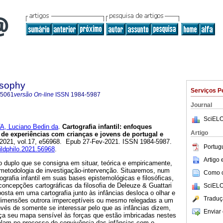
osophy
Serviços P
-5061
versão On-line
ISSN
1984-5987
Journal
SciELO
, Luciano Bedin da
.
Cartografia infantil: enfoques
Artigo
de experiências com crianças e jovens de portugal e
. 2021, vol.17, e56968. Epub 27-Fev-2021. ISSN 1984-5987.
Portug
hildphilo.2021.56968
.
Artigo
o duplo que se consigna em situar, teórica e empiricamente,
o metodologia de investigação-intervenção. Situaremos, num
Como ci
ografia infantil em suas bases epistemológicas e filosóficas,
oncepções cartográficas da filosofia de Deleuze & Guattari
SciELO
sta em uma cartografia junto às infâncias desloca o olhar e
Traduç
dimensões outrora imperceptíveis ou mesmo relegadas a um
nvés de somente se interessar pelo que as infâncias dizem,
Enviar 
ança seu mapa sensível às forças que estão imbricadas nestes
velam no processo de convivência das infâncias com o