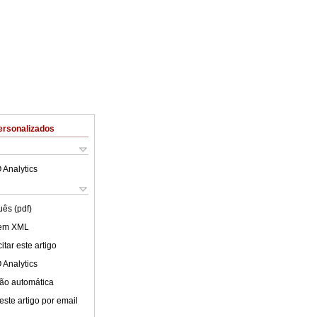
ersonalizados
 Analytics
uês (pdf)
 em XML
tar este artigo
 Analytics
ão automática
este artigo por email