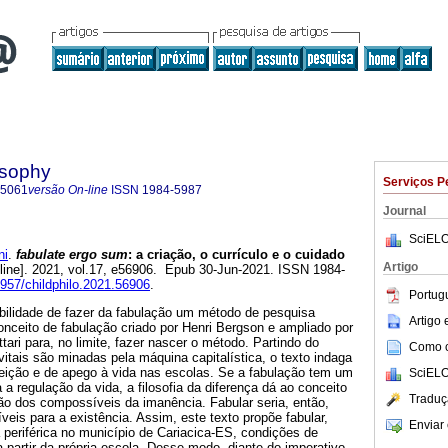
osophy
Serviços P
-5061
versão On-line
ISSN
1984-5987
Journal
SciELO
ni
.
fabulate ergo sum
: a criação, o currículo e o cuidado
Artigo
line]. 2021, vol.17, e56906. Epub 30-Jun-2021. ISSN 1984-
2957/childphilo.2021.56906
.
Portug
ibilidade de fazer da fabulação um método de pesquisa
Artigo
onceito de fabulação criado por Henri Bergson e ampliado por
tari para, no limite, fazer nascer o método. Partindo do
Como ci
vitais são minadas pela máquina capitalística, o texto indaga
reição e de apego à vida nas escolas. Se a fabulação tem um
SciELO
 a regulação da vida, a filosofia da diferença dá ao conceito
Traduç
ão dos compossíveis da imanência. Fabular seria, então,
veis para a existência. Assim, este texto propõe fabular,
Enviar 
periférica no município de Cariacica-ES, condições de
a partir da própria escola. Desse modo, diante do imperativo