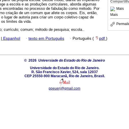
Compartilh
rege a escola e as produções curriculares, aborda algumas
es encontradas no processo de fabulação como método. Por
Mais
omo criação de um comum que afete os corpos. Eis, então,
Mais
 o lugar de autoria para criar um corpo coletivo capaz de
os limites da vida.
Permali
o; currículo; comum; método de pesquisa; escola..
|
Espanhol
·
texto em Português
·
Português (
pdf
)
© 2026
Universiade do Estado do Rio de Janeiro
Universidade do Estado do Rio de Janeiro.
R. São Francisco Xavier, 524, sala 12037
CEP 25550-900 Maracanã, Rio de Janeiro, Brasil.
ppeuerj@gmail.com