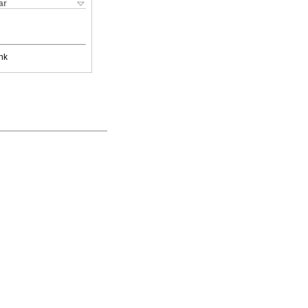
ar
nk