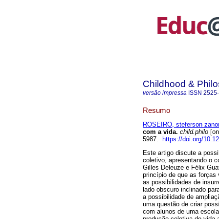
Childhood & Phil
versão impressa
ISSN
2525
Resumo
ROSEIRO, steferson zano
com a vida.
child.philo
[on
5987.
https://doi.org/10.1
Este artigo discute a poss
coletivo, apresentando o c
Gilles Deleuze e Félix Guat
princípio de que as forças 
as possibilidades de insur
lado obscuro inclinado para
a possibilidade de ampliaç
uma questão de criar possí
com alunos de uma escola 
produção coletiva de vida 