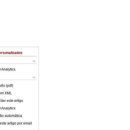
ersonalizados
 Analytics
uês (pdf)
 em XML
tar este artigo
 Analytics
ão automática
este artigo por email