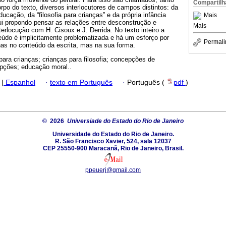
Compartilh
rpo do texto, diversos interlocutores de campos distintos: da
 educação, da “filosofia para crianças” e da própria infância
Mais
ui propondo pensar as relações entre desconstrução e
Mais
nterlocução com H. Cisoux e J. Derrida. No texto inteiro a
eúdo é implicitamente problematizada e há um esforço por
Permali
nas no conteúdo da escrita, mas na sua forma.
a para crianças; crianças para filosofia; concepções de
epções; educação moral..
|
Espanhol
·
texto em Português
·
Português (
pdf
)
© 2026
Universiade do Estado do Rio de Janeiro
Universidade do Estado do Rio de Janeiro.
R. São Francisco Xavier, 524, sala 12037
CEP 25550-900 Maracanã, Rio de Janeiro, Brasil.
ppeuerj@gmail.com