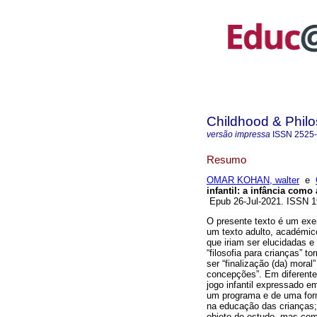
Childhood & Phil
versão impressa
ISSN
2525
Resumo
OMAR KOHAN, walter
e
infantil: a infância como 
Epub 26-Jul-2021. ISSN 
O presente texto é um exerc
um texto adulto, académico
que iriam ser elucidadas e 
“filosofia para crianças” t
ser “finalização (da) moral
concepções”. Em diferente
jogo infantil expressado 
um programa e de uma form
na educação das crianças;
objeto de estudo, mas com