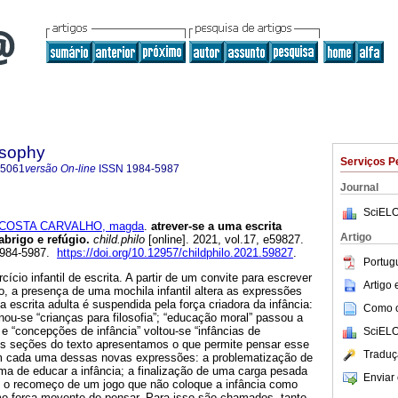
osophy
Serviços P
-5061
versão On-line
ISSN
1984-5987
Journal
SciELO
COSTA CARVALHO, magda
.
atrever-se a uma escrita
Artigo
abrigo e refúgio.
child.philo
[online]. 2021, vol.17, e59827.
1984-5987.
https://doi.org/10.12957/childphilo.2021.59827
.
Portug
ício infantil de escrita. A partir de um convite para escrever
Artigo
, a presença de uma mochila infantil altera as expressões
a escrita adulta é suspendida pela força criadora da infância:
Como ci
ornou-se “crianças para filosofia”; “educação moral” passou a
” e “concepções de infância” voltou-se “infâncias de
SciELO
s seções do texto apresentamos o que permite pensar esse
Traduç
em cada uma dessas novas expressões: a problematização de
a de educar a infância; a finalização de uma carga pesada
Enviar 
 o recomeço de um jogo que não coloque a infância como
o força movente do pensar. Para isso são chamados, tanto