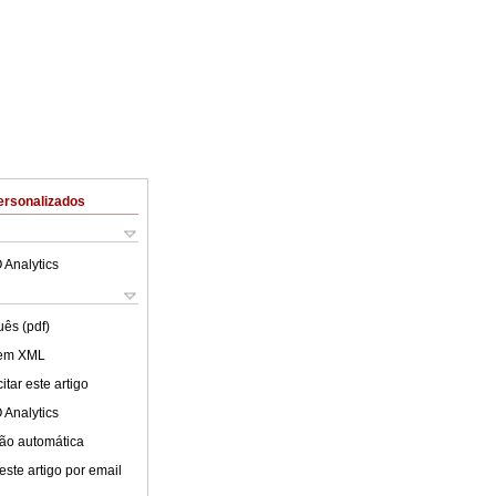
ersonalizados
 Analytics
uês (pdf)
 em XML
tar este artigo
 Analytics
ão automática
este artigo por email