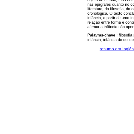
nas epígrafes quanto no co
literatura, da filosofia, da
cronológica. O texto concl
infância, a partir de uma i
relação entre forma e cont
afirmar a infância não ape
Palavras-chave :
filosofi
infância; infância de conc
·
resumo em Inglês