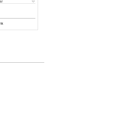
ar
nk