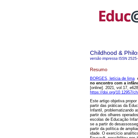
Childhood & Phil
versão impressa
ISSN
2525
Resumo
BORGES, letícia de lima
no encontro com a infânc
[online]. 2021, vol.17, e
https://doi.org/10.12957/c
Este artigo objetiva propo
partir das práticas da Edu
Infantil, problematizando 
partir dos olhares operado
escolas de Educação Infant
se a partir do desassosse
partir da política de ampl
idade. O exercício analític
Foucault, possibilitou-nos