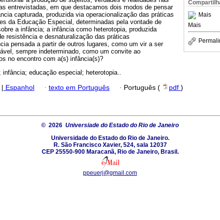
Compartilh
ras entrevistadas, em que destacamos dois modos de pensar
fância capturada, produzida via operacionalização das práticas
Mais
es da Educação Especial, determinadas pela vontade de
Mais
obre a infância; a infância como heterotopia, produzida
 resistência e desnaturalização das práticas
Permali
cia pensada a partir de outros lugares, como um vir a ser
meável, sempre indeterminado, como um convite ao
 no encontro com a(s) infância(s)?
; infância; educação especial; heterotopia..
|
Espanhol
·
texto em Português
·
Português (
pdf
)
© 2026
Universiade do Estado do Rio de Janeiro
Universidade do Estado do Rio de Janeiro.
R. São Francisco Xavier, 524, sala 12037
CEP 25550-900 Maracanã, Rio de Janeiro, Brasil.
ppeuerj@gmail.com