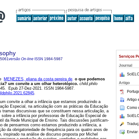
osophy
Serviços P
-5061
versão On-line
ISSN
1984-5987
Journal
SciELO
e
MENEZES, eliana da costa pereira de
.
o que podemos
Artigo
ia? um convite a um olhar heterotópico.
child.philo
62845. Epub 27-Dez-2021. ISSN 1984-5987.
Portug
hildphilo.2021.62845
.
Artigo
r um convite a olhar a infância que estamos produzindo a
cação Especial, na articulação com as práticas da Educação
Como ci
as tramas discursivas que se constituem nessa articulação, a
s sobre a infância por professoras de Educação Especial de
SciELO
il da Rede Municipal de Ensino. Tais discussões justificam-
Traduç
go de pensarmos como estamos produzindo a infância, a
iação da obrigatoriedade de frequência para os quatro anos de
Enviar 
o, inspirado na análise de discurso proposta por Michel
 tensionar a produção de sujeitos, verdades e realidades nas