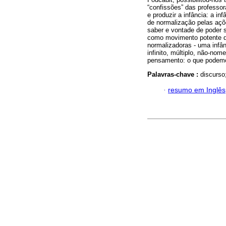
“confissões” das professo
e produzir a infância: a in
de normalização pelas açõ
saber e vontade de poder s
como movimento potente de
normalizadoras - uma infân
infinito, múltiplo, não-no
pensamento: o que podemos
Palavras-chave :
discurso
·
resumo em Inglês