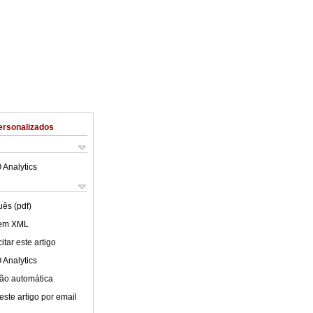
ersonalizados
 Analytics
uês (pdf)
 em XML
tar este artigo
 Analytics
ão automática
este artigo por email