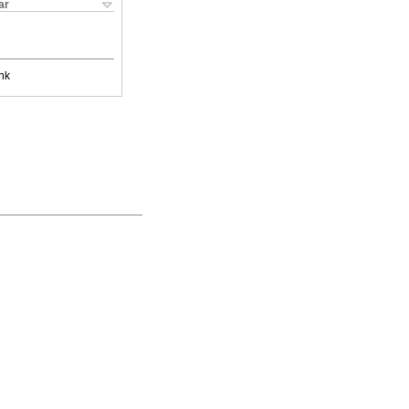
ar
nk