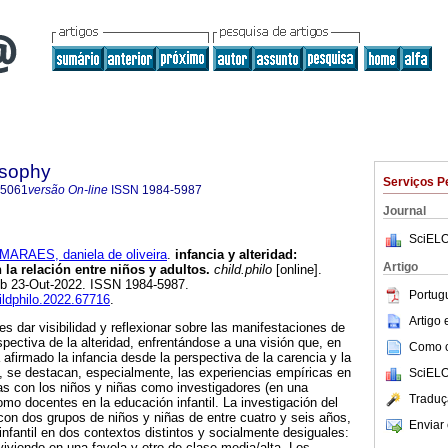
osophy
Serviços P
-5061
versão On-line
ISSN
1984-5987
Journal
SciELO
MARAES, daniela de oliveira
.
infancia y alteridad:
Artigo
 la relación entre niños y adultos.
child.philo
[online].
ub 23-Out-2022. ISSN 1984-5987.
Portug
hildphilo.2022.67716
.
Artigo
 es dar visibilidad y reflexionar sobre las manifestaciones de
spectiva de la alteridad, enfrentándose a una visión que, en
Como ci
afirmado la infancia desde la perspectiva de la carencia y la
, se destacan, especialmente, las experiencias empíricas en
SciELO
ras con los niños y niñas como investigadores (en una
Traduç
omo docentes en la educación infantil. La investigación del
con dos grupos de niños y niñas de entre cuatro y seis años,
Enviar 
nfantil en dos contextos distintos y socialmente desiguales:
viviendo en una favela y otro de clase media/alta. Los