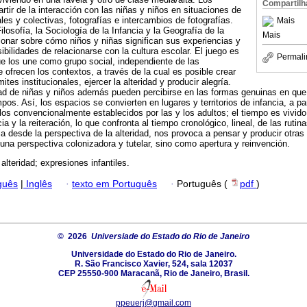
Compartilh
artir de la interacción con las niñas y niños en situaciones de
ales y colectivas, fotografías e intercambios de fotografías.
Mais
ilosofía, la Sociología de la Infancia y la Geografía de la
Mais
xionar sobre cómo niños y niñas significan sus experiencias y
ilidades de relacionarse con la cultura escolar. El juego es
Permali
e los une como grupo social, independiente de las
 ofrecen los contextos, a través de la cual es posible crear
mites institucionales, ejercer la alteridad y producir alegría.
ad de niñas y niños además pueden percibirse en las formas genuinas en que
pos. Así, los espacios se convierten en lugares y territorios de infancia, a par
os convencionalmente establecidos por las y los adultos; el tiempo es vivido
ia y la reiteración, lo que confronta al tiempo cronológico, lineal, de las rutin
ia desde la perspectiva de la alteridad, nos provoca a pensar y producir otras
 una perspectiva colonizadora y tutelar, sino como apertura y reinvención.
 alteridad; expresiones infantiles.
guês
|
Inglês
·
texto em Português
·
Português (
pdf
)
© 2026
Universiade do Estado do Rio de Janeiro
Universidade do Estado do Rio de Janeiro.
R. São Francisco Xavier, 524, sala 12037
CEP 25550-900 Maracanã, Rio de Janeiro, Brasil.
ppeuerj@gmail.com