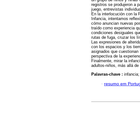
registros se produjeron a p
juego, entrevistas individu
En la interlocución con la F
Infancia, intentamos refle
cómo anuncian nuevas posib
traído como experiencia qu
condiciones desiguales que
rutas de fuga, cruzar los lí
Las expresiones de alterid
con los espacios y los tiem
asignados que cuestionan l
perspectiva de la experienc
Finalmente, mirar la infanc
adultos-niños, más allá de
Palavras-chave :
infancia;
·
resumo em Portu