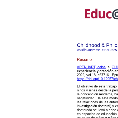
Childhood & Phil
versão impressa
ISSN
2525
Resumo
ARENHART, deise
e
GUI
experiencia y creación en
2022, vol.18, e67716. Ep
https://doi.org/10.12957/c
El objetivo de este trabajo
niños y niñas desde la per
la concepción moderna, ha 
negatividad. De este modo
las relaciones de las auto
investigación doctoral) y c
doctorado se llevó a cabo 
en espacios de educación i
un grupo de niños y niñas 