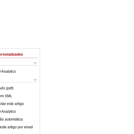
ersonalizados
 Analytics
uês (pdf)
 em XML
tar este artigo
 Analytics
ão automática
este artigo por email