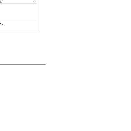
ar
nk