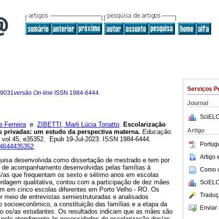
Serviços P
-9031
versão On-line
ISSN
1984-6444
Journal
SciELO
 Ferreira
e
ZIBETTI, Marli Lúcia Tonatto
.
Escolarização
Artigo
s privadas: um estudo da perspectiva materna.
Educação.
, vol.45, e35352. Epub 19-Jul-2023. ISSN 1984-6444.
Portug
984644435352
.
Artigo
squisa desenvolvida como dissertação de mestrado e tem por
as de acompanhamento desenvolvidas pelas famílias à
Como ci
os/as que frequentam os sexto e sétimo anos em escolas
ordagem qualitativa, contou com a participação de dez mães
SciELO
dam em cinco escolas diferentes em Porto Velho - RO. Os
Traduç
r meio de entrevistas semiestruturadas e analisados
 socioeconômico, a constituição das famílias e a etapa da
Enviar 
o os/as estudantes. Os resultados indicam que as mães são
s pelo atendimento às necessidades de escolarização dos/as