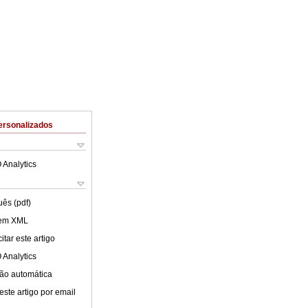
ersonalizados
 Analytics
uês (pdf)
 em XML
tar este artigo
 Analytics
ão automática
este artigo por email