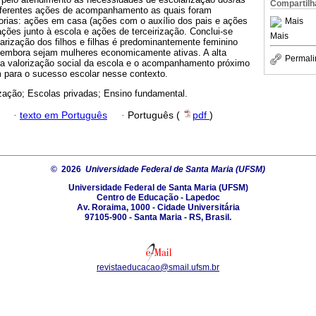
Compartilh
diferentes ações de acompanhamento as quais foram
orias: ações em casa (ações com o auxílio dos pais e ações
Mais
ões junto à escola e ações de terceirização. Conclui-se
Mais
arização dos filhos e filhas é predominantemente feminino
 embora sejam mulheres economicamente ativas. A alta
Permali
, a valorização social da escola e o acompanhamento próximo
m para o sucesso escolar nesse contexto.
zação; Escolas privadas; Ensino fundamental.
·
texto em Português
·
Português (
pdf
)
© 2026
Universidade Federal de Santa Maria (UFSM)
Universidade Federal de Santa Maria (UFSM)
Centro de Educação - Lapedoc
Av. Roraima, 1000 - Cidade Universitária
97105-900 - Santa Maria - RS, Brasil.
revistaeducacao@smail.ufsm.br