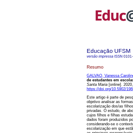
Educação UFSM
versão impressa
ISSN
0101
Resumo
GALVAO, Vanessa Caroline
de estudantes em escola
Santa Maria
[online]. 2020
https://doi.org/10.5902/1
Este artigo é parte de pe
objetivo analisar as form
escolarização dos/as filh
privadas. O estudo, de ab
cujos filhos e filhas estu
dados foram produzidos po
considerando-se o contexto
escolarização em que estã
as principais responsávei