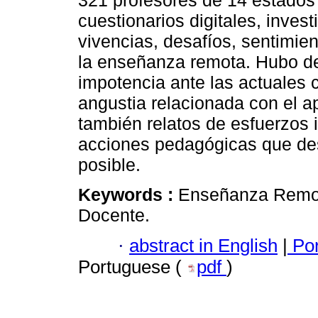
321 profesores de 14 estados 
cuestionarios digitales, inves
vivencias, desafíos, sentimie
la enseñanza remota. Hubo d
impotencia ante las actuales 
angustia relacionada con el ap
también relatos de esfuerzos i
acciones pedagógicas que des
posible.
Keywords :
Enseñanza Remot
Docente.
·
abstract in English
|
Por
Portuguese (
pdf
)