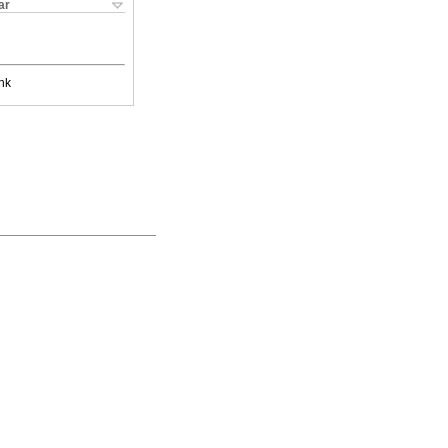
ar
nk