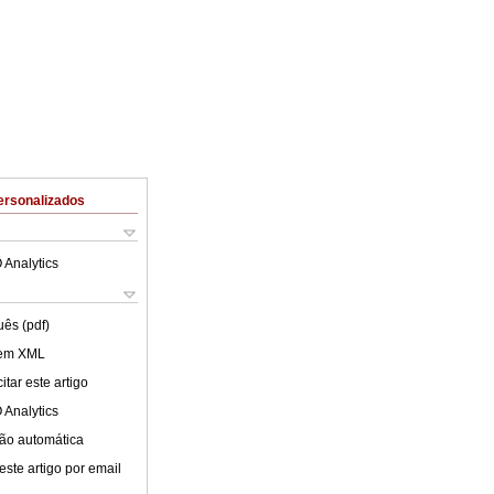
ersonalizados
 Analytics
uês (pdf)
 em XML
tar este artigo
 Analytics
ão automática
este artigo por email