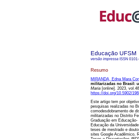
Educação UFSM
versão impressa
ISSN
0101
Resumo
MIRANDA, Edna Mara Cor
militarizadas no Brasil:
Maria
[online]. 2023, vol
https://doi.org/10.5902/1
Este artigo tem por objet
pesquisas realizadas no Bra
comodesdobramento de diss
militarizadas no Distrito 
Graduação em Educação- M
Educação da Universidade 
teses de mestrado e douto
sites Google Acadêmico, R
Teses e Dissertações (BDT