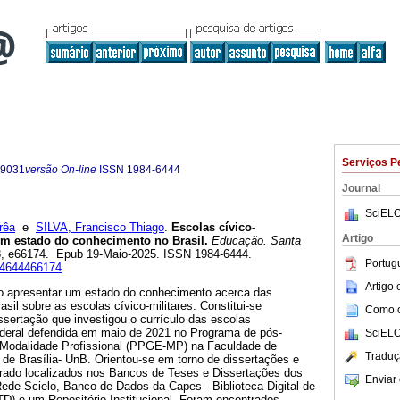
Serviços P
-9031
versão On-line
ISSN
1984-6444
Journal
SciELO
rêa
e
SILVA, Francisco Thiago
.
Escolas cívico-
Artigo
 um estado do conhecimento no Brasil.
Educação. Santa
.48, e66174. Epub 19-Maio-2025. ISSN 1984-6444.
Portug
984644466174
.
Artigo
ivo apresentar um estado do conhecimento acerca das
sil sobre as escolas cívico-militares. Constitui-se
Como ci
ertação que investigou o currículo das escolas
Federal defendida em maio de 2021 no Programa de pós-
SciELO
odalidade Profissional (PPGE-MP) na Faculdade de
Traduç
de Brasília- UnB. Orientou-se em torno de dissertações e
rado localizados nos Bancos de Teses e Dissertações dos
Enviar 
ede Scielo, Banco de Dados da Capes - Biblioteca Digital de
D) e um Repositório Institucional. Foram encontrados