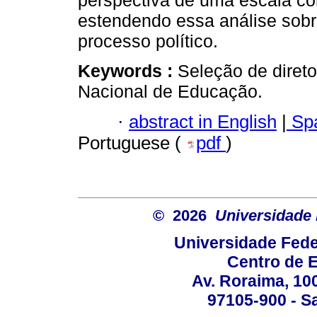
perspectiva de uma escala co
estendendo essa análise sobre
processo político.
Keywords :
Seleção de diret
Nacional de Educação.
·
abstract in English
|
Spa
Portuguese (
pdf
)
© 2026
Universidade 
Universidade Fede
Centro de 
Av. Roraima, 100
97105-900 - Sa