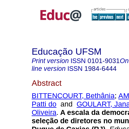
Educação UFSM
Print version
ISSN
0101-9031
On
line version
ISSN
1984-6444
Abstract
BITTENCOURT, Bethânia
;
AM
Patti do
and
GOULART, Janai
Oliveira
.
A escala da democr
seleção de diretores no mun