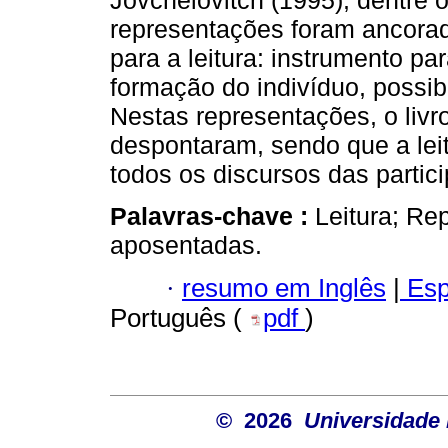
Jovchelovitch (1995), dentre 
representações foram ancorad
para a leitura: instrumento pa
formação do indivíduo, possibi
Nestas representações, o livr
despontaram, sendo que a lei
todos os discursos das partic
Palavras-chave :
Leitura; Re
aposentadas.
·
resumo em Inglês
|
Esp
Português (
pdf
)
© 2026
Universidade 