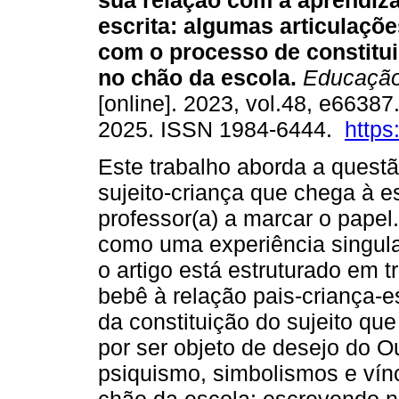
sua relação com a aprendiz
escrita: algumas articulaçõ
com o processo de constitui
no chão da escola.
Educação
[online]. 2023, vol.48, e6638
2025. ISSN 1984-6444.
https
Este trabalho aborda a questã
sujeito-criança que chega à e
professor(a) a marcar o papel
como uma experiência singula
o artigo está estruturado em t
bebê à relação pais-criança-
da constituição do sujeito qu
por ser objeto de desejo do Ou
psiquismo, simbolismos e víncu