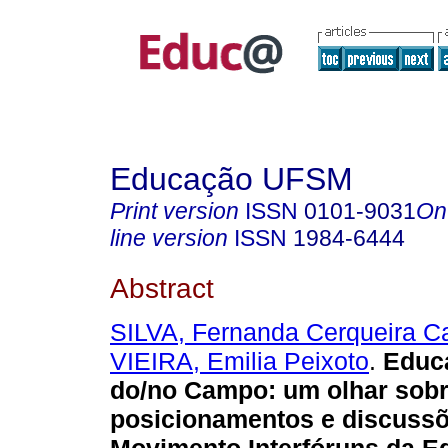
Educação UFSM
Print version
ISSN
0101-9031
On
line version
ISSN
1984-6444
Abstract
SILVA, Fernanda Cerqueira C
VIEIRA, Emilia Peixoto
.
Educa
do/no Campo: um olhar sobr
posicionamentos e discuss