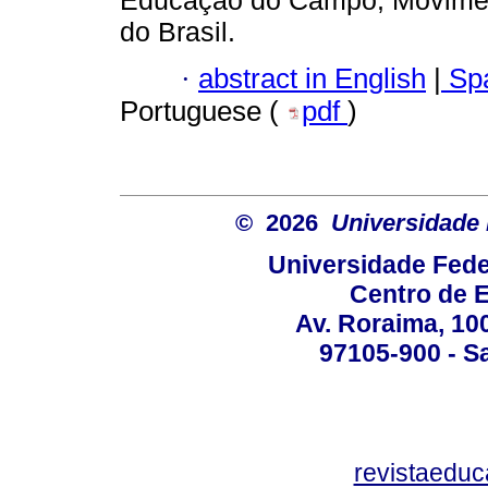
Educação do Campo; Moviment
do Brasil.
·
abstract in English
|
Spa
Portuguese (
pdf
)
© 2026
Universidade 
Universidade Fede
Centro de 
Av. Roraima, 100
97105-900 - Sa
revistaedu