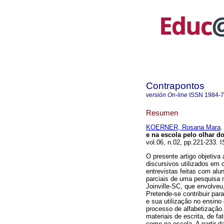
Contrapontos
versión On-line
ISSN
1984-
Resumen
KOERNER, Rosana Mara
.
e na escola pelo olhar do
vol.06, n.02, pp.221-233. 
O presente artigo objetiva
discursivos utilizados em c
entrevistas feitas com alu
parciais de uma pesquisa 
Joinville-SC, que envolveu
Pretende-se contribuir pa
e sua utilização no ensino
processo de alfabetização.
materiais de escrita, de fa
como na escola. A partir d