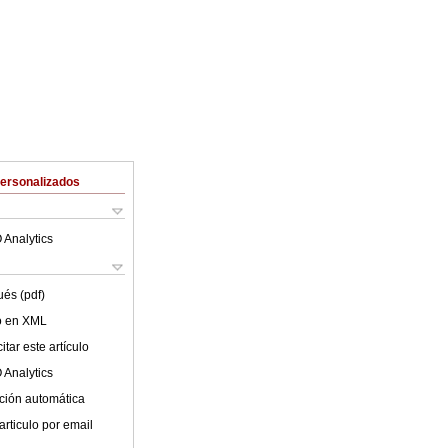
Personalizados
 Analytics
ués (pdf)
lo en XML
tar este artículo
 Analytics
ción automática
articulo por email