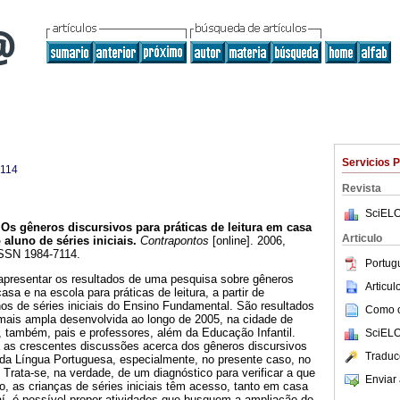
Servicios 
7114
Revista
SciELO
Os gêneros discursivos para práticas de leitura em casa
Articulo
 aluno de séries iniciais.
Contrapontos
[online]. 2006,
ISSN 1984-7114.
Portug
 apresentar os resultados de uma pesquisa sobre gêneros
Articu
asa e na escola para práticas de leitura, a partir de
nos de séries iniciais do Ensino Fundamental. São resultados
Como ci
mais ampla desenvolvida ao longo de 2005, na cidade de
, também, pais e professores, além da Educação Infantil.
SciELO
ra as crescentes discussões acerca dos gêneros discursivos
Traduc
 da Língua Portuguesa, especialmente, no presente caso, no
 Trata-se, na verdade, de um diagnóstico para verificar a que
Enviar 
to, as crianças de séries iniciais têm acesso, tanto em casa
aí, é possível propor atividades que busquem a ampliação do