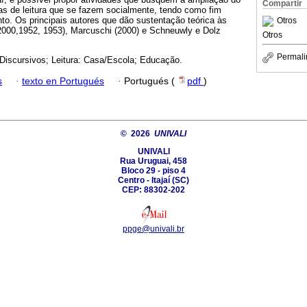
Compartir
as de leitura que se fazem socialmente, tendo como fim
ento. Os principais autores que dão sustentação teórica às
Otros
2000,1952, 1953), Marcuschi (2000) e Schneuwly e Dolz
Otros
Permali
Discursivos; Leitura: Casa/Escola; Educação.
s
·
texto en Portugués
·
Portugués (
pdf
)
© 2026
UNIVALI
UNIVALI
Rua Uruguai, 458
Bloco 29 - piso 4
Centro - Itajaí­ (SC)
CEP: 88302-202
ppge@univali.br