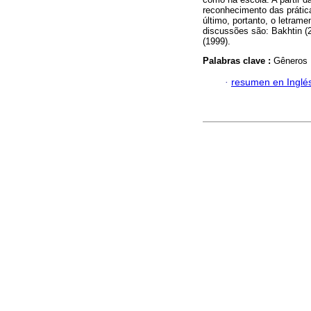
reconhecimento das prátic
último, portanto, o letram
discussões são: Bakhtin (
(1999).
Palabras clave :
Gêneros 
·
resumen en Inglé