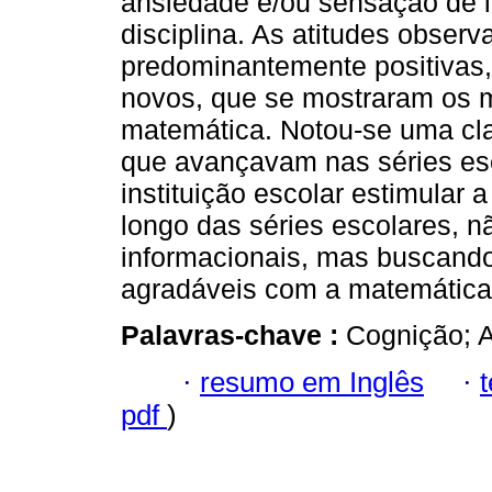
ansiedade e/ou sensação de i
disciplina. As atitudes obser
predominantemente positivas,
novos, que se mostraram os m
matemática. Notou-se uma cla
que avançavam nas séries esc
instituição escolar estimular 
longo das séries escolares, 
informacionais, mas buscando
agradáveis com a matemática -
Palavras-chave :
Cognição; A
·
resumo em Inglês
·
pdf
)