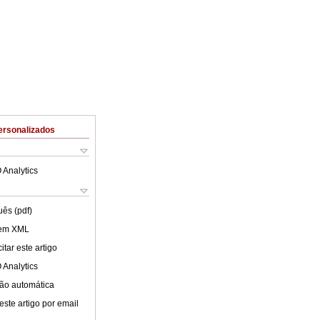
ersonalizados
 Analytics
uês (pdf)
 em XML
tar este artigo
 Analytics
ão automática
este artigo por email