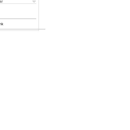
ar
nk