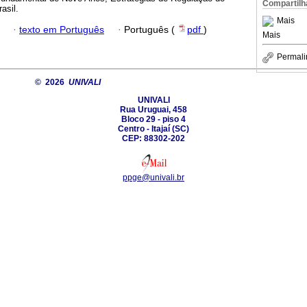
Compartilh
asil.
Mais
·
texto em Português
·
Português (
pdf
)
Mais
Permali
© 2026
UNIVALI
UNIVALI
Rua Uruguai, 458
Bloco 29 - piso 4
Centro - Itajaí­ (SC)
CEP: 88302-202
ppge@univali.br