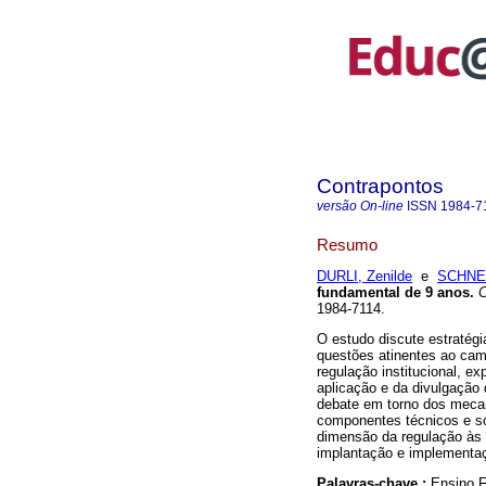
Contrapontos
versão On-line
ISSN
1984-7
Resumo
DURLI, Zenilde
e
SCHNEI
fundamental de 9 anos.
C
1984-7114.
O estudo discute estratég
questões atinentes ao camp
regulação institucional, e
aplicação e da divulgação 
debate em torno dos mecan
componentes técnicos e so
dimensão da regulação às p
implantação e implementa
Palavras-chave :
Ensino F