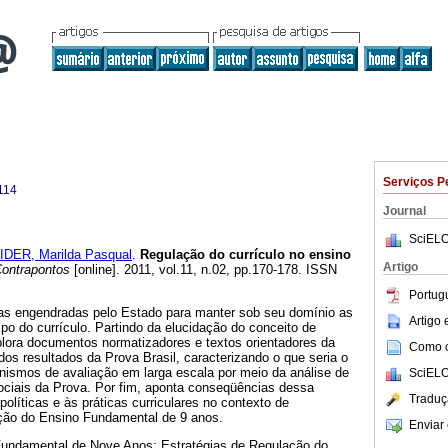
Serviços P
114
Journal
SciELO
DER, Marilda Pasqual
.
Regulação do currículo no ensino
Artigo
ontrapontos
[online]. 2011, vol.11, n.02, pp.170-178. ISSN
Portug
ias engendradas pelo Estado para manter sob seu domínio as
Artigo
o do currículo. Partindo da elucidação do conceito de
xplora documentos normatizadores e textos orientadores da
Como ci
dos resultados da Prova Brasil, caracterizando o que seria o
ismos de avaliação em larga escala por meio da análise de
SciELO
ciais da Prova. Por fim, aponta conseqüências dessa
Traduç
olíticas e às práticas curriculares no contexto de
ção do Ensino Fundamental de 9 anos.
Enviar 
undamental de Nove Anos; Estratégias de Regulação do