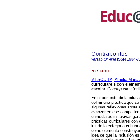
Contrapontos
versão On-line
ISSN
1984-7
Resumo
MESQUITA, Amélia Maria 
curriculare s con element
escolar.
Contrapontos
[onl
En el contexto de la educa
definir una práctica que se
algunas reflexiones sobre e
avanzar en ese campo tan t
curriculares inclusivas g
prácticas curriculares con
luz de la categoría cultura
como elemento constituyen
idea de que la inclusión es
debe ser alcanzada. Los an