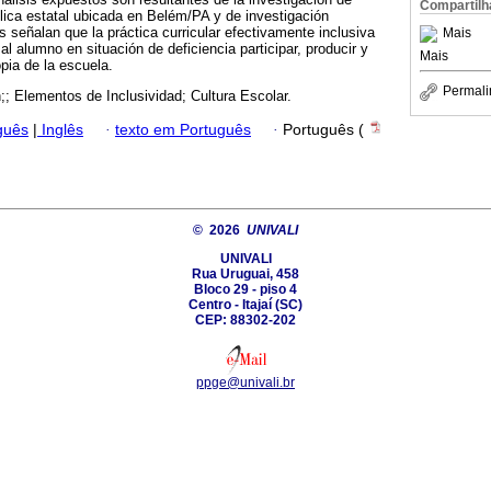
Compartilh
ica estatal ubicada en Belém/PA y de investigación
os señalan que la práctica curricular efectivamente inclusiva
Mais
 al alumno en situación de deficiencia participar, producir y
Mais
opia de la escuela.
Permali
n;; Elementos de Inclusividad; Cultura Escolar.
guês
|
Inglês
·
texto em Português
·
Português (
© 2026
UNIVALI
UNIVALI
Rua Uruguai, 458
Bloco 29 - piso 4
Centro - Itajaí­ (SC)
CEP: 88302-202
ppge@univali.br