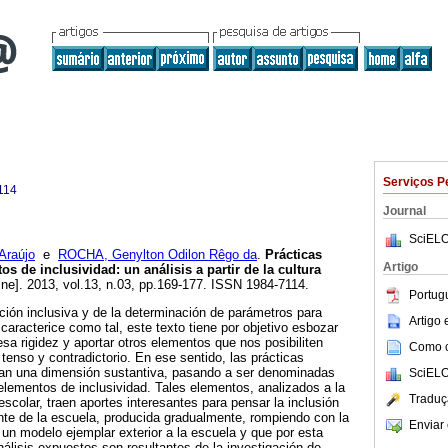
Serviços P
114
Journal
SciELO
Araújo
e
ROCHA, Genylton Odilon Rêgo da
.
Prácticas
Artigo
os de inclusividad: un análisis a partir de la cultura
ine]. 2013, vol.13, n.03, pp.169-177. ISSN 1984-7114.
Portug
ción inclusiva y de la determinación de parámetros para
Artigo
 caracterice como tal, este texto tiene por objetivo esbozar
sa rigidez y aportar otros elementos que nos posibiliten
Como ci
enso y contradictorio. En ese sentido, las prácticas
anan una dimensión sustantiva, pasando a ser denominadas
SciELO
 elementos de inclusividad. Tales elementos, analizados a la
Traduç
 escolar, traen aportes interesantes para pensar la inclusión
te de la escuela, producida gradualmente, rompiendo con la
Enviar 
 un modelo ejemplar exterior a la escuela y que por esta
álisis expuestos son resultantes de la investigación de