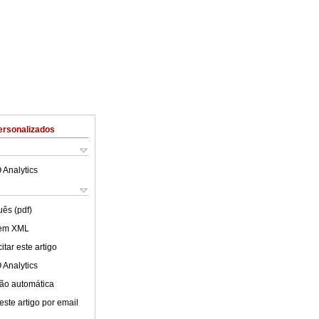
ersonalizados
 Analytics
uês (pdf)
 em XML
tar este artigo
 Analytics
ão automática
este artigo por email