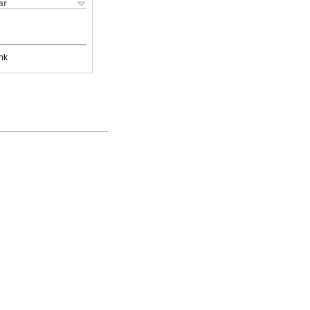
ar
nk