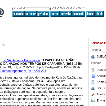
Servicios 
7114
Revista
SciELO
y
SILVA, Aldemir Barbosa da
.
O PAPEL DA REAÇÃO
Articulo
 DA NAÇÃO NOS TEMPOS DE CAPANEMA (1934-1945).
9, vol.19, n.1, pp.204-221. Epub 22-Ago-2019. ISSN 1984-
Portug
14210/contrapontos.v19n1.p204-221
.
Articu
ivo investigar os indícios do movimento Reação Católica na
inistro Gustavo Capanema (1934-1945), após um
Como ci
ectuais entre os órgãos católicos e aparatos estatais, em
 na formação da nação. Na primeira parte, aborda os indícios
SciELO
a pedagogia católica; na segunda, fala sobre a
Traduc
ais católicos nos aparatos estatais, como as articulações no
stituições superiores católicas; e, por fim, na terceira parte,
Enviar 
pensador francês Jacques Maritain entre as produções da
 a repercussão do humanismo integral e da democracia cristã