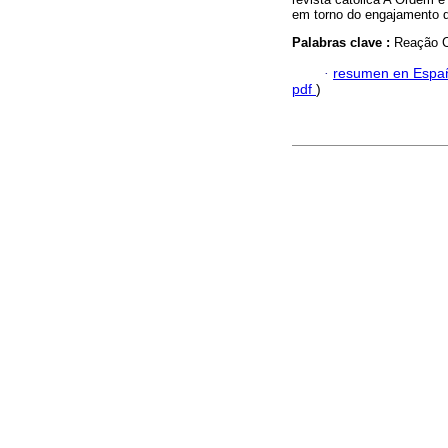
em torno do engajamento da
Palabras clave :
Reação Ca
·
resumen en Espa
pdf
)