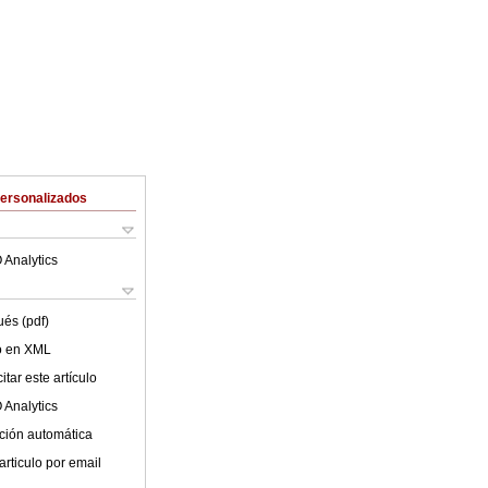
Personalizados
 Analytics
ués (pdf)
lo en XML
tar este artículo
 Analytics
ción automática
articulo por email