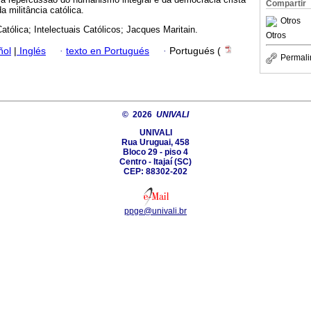
Compartir
 militância católica.
Otros
tólica; Intelectuais Católicos; Jacques Maritain.
Otros
ñol
|
Inglés
·
texto en Portugués
·
Portugués (
Permali
© 2026
UNIVALI
UNIVALI
Rua Uruguai, 458
Bloco 29 - piso 4
Centro - Itajaí­ (SC)
CEP: 88302-202
ppge@univali.br