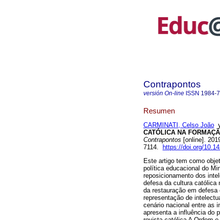
Contrapontos
versión On-line
ISSN
1984-
Resumen
CARMINATI, Celso João
CATÓLICA NA FORMAÇÃO
Contrapontos
[online]. 201
7114.
https://doi.org/10.
Este artigo tem como objet
política educacional do M
reposicionamento dos intel
defesa da cultura católica
da restauração em defesa d
representação de intelectu
cenário nacional entre as in
apresenta a influência do 
revista católica A Ordem e