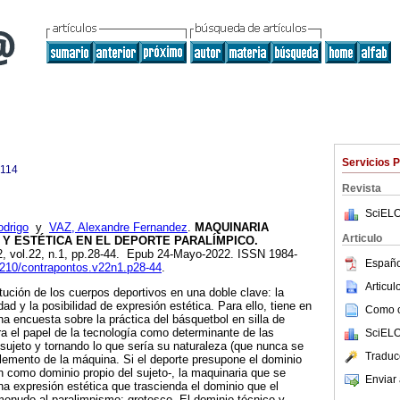
Servicios 
7114
Revista
SciELO
odrigo
y
VAZ, Alexandre Fernandez
.
MAQUINARIA
Articulo
 Y ESTÉTICA EN EL DEPORTE PARALÍMPICO.
2, vol.22, n.1, pp.28-44. Epub 24-Mayo-2022. ISSN 1984-
Españo
14210/contrapontos.v22n1.p28-44
.
Articu
itución de los cuerpos deportivos en una doble clave: la
dad y la posibilidad de expresión estética. Para ello, tiene en
Como ci
na encuesta sobre la práctica del básquetbol en silla de
ra el papel de la tecnología como determinante de las
SciELO
sujeto y tornando lo que sería su naturaleza (que nunca se
Traduc
lemento de la máquina. Si el deporte presupone el dominio
n como dominio propio del sujeto-, la maquinaria que se
Enviar 
na expresión estética que trascienda el dominio que el
menudo al paralimpismo: grotesco. El dominio técnico y