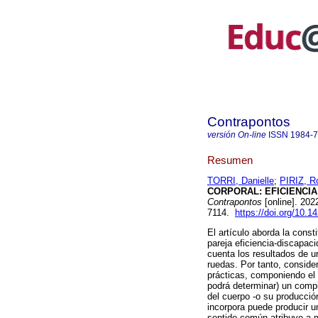
Contrapontos
versión On-line
ISSN
1984-
Resumen
TORRI, Danielle
;
PIRIZ, R
CORPORAL: EFICIENCIA
Contrapontos
[online]. 202
7114.
https://doi.org/10.
El artículo aborda la const
pareja eficiencia-discapaci
cuenta los resultados de u
ruedas. Por tanto, conside
prácticas, componiendo el 
podrá determinar) un comp
del cuerpo -o su producció
incorpora puede producir u
sentido común atribuye a 