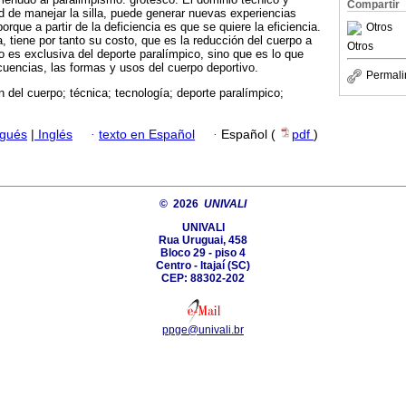
Compartir
dad de manejar la silla, puede generar nuevas experiencias
rque a partir de la deficiencia es que se quiere la eficiencia.
Otros
, tiene por tanto su costo, que es la reducción del cuerpo a
Otros
o es exclusiva del deporte paralímpico, sino que es lo que
cuencias, las formas y usos del cuerpo deportivo.
Permali
 del cuerpo; técnica; tecnología; deporte paralímpico;
ugués
|
Inglés
·
texto en Español
·
Español (
pdf
)
© 2026
UNIVALI
UNIVALI
Rua Uruguai, 458
Bloco 29 - piso 4
Centro - Itajaí­ (SC)
CEP: 88302-202
ppge@univali.br