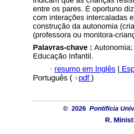
indicam que as crianças resi
entre os pares. É oportuno d
com interações intercaladas e
construção da autonomia (cria
(professora ou monitora-crian
Palavras-chave :
Autonomia; 
Educação Infantil.
·
resumo em Inglês
|
Esp
Português (
pdf
)
© 2026
Pontifícia Uni
R. Minis