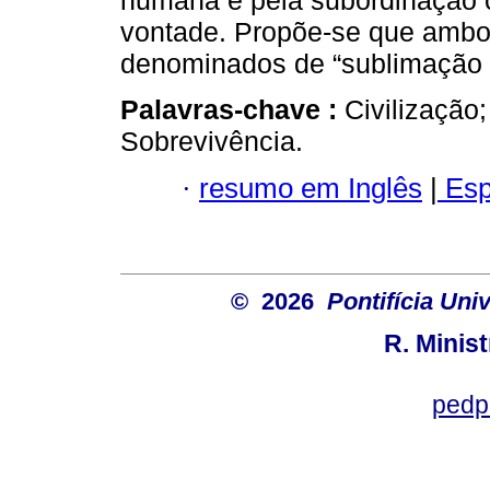
humana e pela subordinação ci
vontade. Propõe-se que ambo
denominados de “sublimação p
Palavras-chave :
Civilização
Sobrevivência.
·
resumo em Inglês
|
Esp
© 2026
Pontifícia Uni
R. Minis
pedp