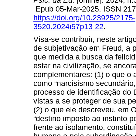
Psic. da Ed.
[online]. 2024, n.
Epub 05-Mar-2025. ISSN 21
https://doi.org/10.23925/2175-
3520.2024i57p13-22
.
Visa-se contribuir, neste art
de subjetivação em Freud, a 
que medida a busca da felicid
estar na civilização, se anco
complementares: (1) o que o au
como “narcisismo secundário,
processo de identificação do
vistas a se proteger de sua pe
(2) o que ele descreveu, em O
“destino imposto ao instinto p
frente ao isolamento, constit