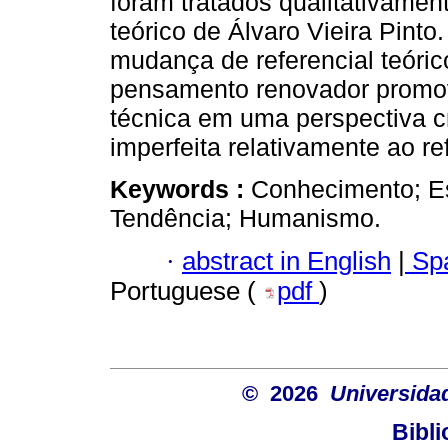
foram tratados qualitativamen
teórico de Álvaro Vieira Pint
mudança de referencial teóri
pensamento renovador promov
técnica em uma perspectiva c
imperfeita relativamente ao re
Keywords :
Conhecimento; Es
Tendência; Humanismo.
·
abstract in English
|
Spa
Portuguese (
pdf
)
© 2026
Universida
Bibli