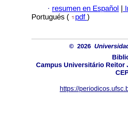
·
resumen en Español
|
I
Portugués (
pdf
)
© 2026
Universida
Bibli
Campus Universitário Reitor J
CEP
https://periodicos.ufsc