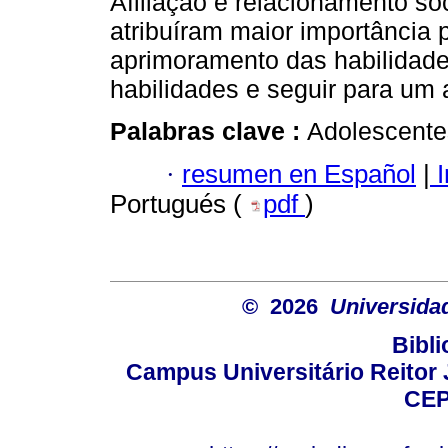
Afiliação e relacionamento soc
atribuíram maior importância 
aprimoramento das habilidade
habilidades e seguir para um a
Palabras clave :
Adolescentes
·
resumen en Español
|
I
Portugués (
pdf
)
© 2026
Universida
Bibli
Campus Universitário Reitor J
CEP