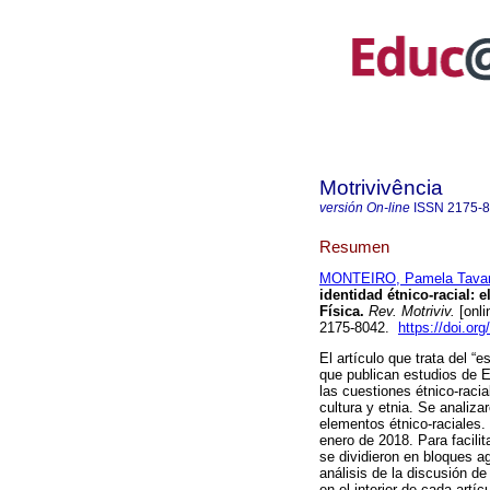
Motrivivência
versión On-line
ISSN
2175-
Resumen
MONTEIRO, Pamela Tava
identidad étnico-racial: 
Física.
Rev. Motriviv.
[onli
2175-8042.
https://doi.o
El artículo que trata del “e
que publican estudios de 
las cuestiones étnico-racia
cultura y etnia. Se analiza
elementos étnico-raciales.
enero de 2018. Para facilit
se dividieron en bloques a
análisis de la discusión d
en el interior de cada artí