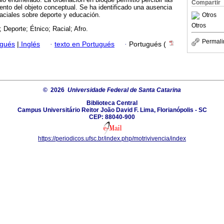
Compartir
iento del objeto conceptual. Se ha identificado una ausencia
raciales sobre deporte y educación.
Otros
Otros
; Deporte; Étnico; Racial; Afro.
Permali
ugués
|
Inglés
·
texto en Portugués
·
Portugués (
© 2026
Universidade Federal de Santa Catarina
Biblioteca Central
Campus Universitário Reitor João David F. Lima, Florianópolis - SC
CEP: 88040-900
https://periodicos.ufsc.br/index.php/motrivivencia/index