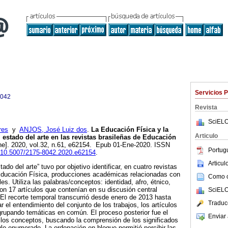
Servicios 
8042
Revista
SciELO
res
y
ANJOS, José Luiz dos
.
La Educación Física y la
Articulo
el estado del arte en las revistas brasileñas de Educación
ne]. 2020, vol.32, n.61, e62154. Epub 01-Ene-2020. ISSN
Portug
rg/10.5007/2175-8042.2020.e62154
.
Articu
stado del arte” tuvo por objetivo identificar, en cuatro revistas
Educación Física, producciones académicas relacionadas con
Como ci
les. Utiliza las palabras/conceptos: identidad, afro, étnico,
ron 17 artículos que contenían en su discusión central
SciELO
 El recorte temporal transcurrió desde enero de 2013 hasta
Traduc
ar el entendimiento del conjunto de los trabajos, los artículos
grupando temáticas en común. El proceso posterior fue el
Enviar 
e los conceptos, buscando la comprensión de los significados
culo enumerado. La ordenación en bloque permitió percibir las