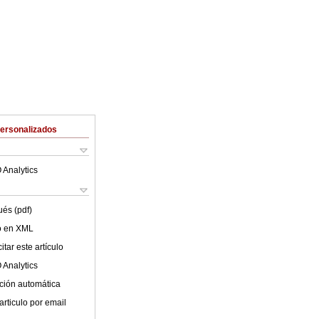
Personalizados
 Analytics
ués (pdf)
lo en XML
tar este artículo
 Analytics
ción automática
articulo por email