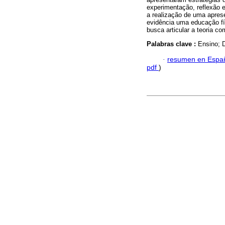
experimentação, reflexão 
a realização de uma apres
evidência uma educação físi
busca articular a teoria co
Palabras clave :
Ensino; D
·
resumen en Espa
pdf
)