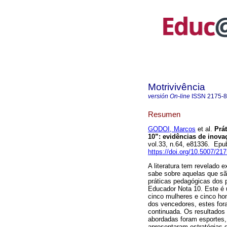
Motrivivência
versión On-line
ISSN
2175-
Resumen
GODOI, Marcos
et al.
Prát
10”: evidências de inova
vol.33, n.64, e81336. Ep
https://doi.org/10.5007/2
A literatura tem revelado 
sabe sobre aquelas que são
práticas pedagógicas dos 
Educador Nota 10. Este é 
cinco mulheres e cinco ho
dos vencedores, estes for
continuada. Os resultados
abordadas foram esportes, 
apresentaram estratégias 