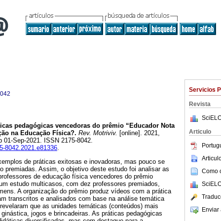
Servicios 
8042
Revista
SciELO
icas pedagógicas vencedoras do prêmio “Educador Nota
Articulo
ção na Educação Física?.
Rev. Motriviv.
[online]. 2021,
ub 01-Sep-2021. ISSN 2175-8042.
Portug
175-8042.2021.e81336
.
Articu
exemplos de práticas exitosas e inovadoras, mas pouco se
 premiadas. Assim, o objetivo deste estudo foi analisar as
Como ci
professores de educação física vencedores do prêmio
um estudo multicasos, com dez professores premiados,
SciELO
mens. A organização do prêmio produz vídeos com a prática
Traduc
am transcritos e analisados com base na análise temática
 revelaram que as unidades temáticas (conteúdos) mais
Enviar 
ginástica, jogos e brincadeiras. As práticas pedagógicas
didáticas diversificadas, mas com destaque para a