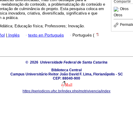
Compartir
e reelaboração do conteúdo, a problematização do conteúdo e
entação de culminância do projeto. Esta pesquisa coloca em
Otros
ca inovadora, criativa, diversificada, significativa e que
Otros
m a prática.
Permali
idática; Educação física; Professores; Inovação.
ñol
|
Inglés
·
texto en Portugués
·
Portugués (
© 2026
Universidade Federal de Santa Catarina
Biblioteca Central
Campus Universitário Reitor João David F. Lima, Florianópolis - SC
CEP: 88040-900
https://periodicos.ufsc.br/index.php/motrivivencia/index