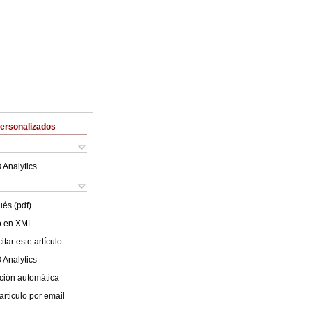
Personalizados
 Analytics
ués (pdf)
lo en XML
tar este artículo
 Analytics
ción automática
articulo por email