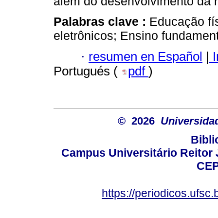
além do desenvolvimento da r
Palabras clave :
Educação fís
eletrônicos; Ensino fundament
·
resumen en Español
|
I
Portugués (
pdf
)
© 2026
Universida
Bibli
Campus Universitário Reitor J
CEP
https://periodicos.ufsc