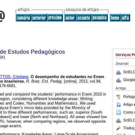
a de Estudos Pedagógicos
Serviços P
681
Journal
SciELO
TTOS, Cristiano
.
O desempenho de estudantes no Enem
Google
s brasileiras.
R. Bras. Est. Pedag.
[online]. 2013, vol.94,
176-6681.
Artigo
ated and compared the students’ performance in Enem 2010 in
Portug
egion, considering different knowledge areas: Writing;
ges and Codes; Humanities and Mathematics. We used
Artigo
nalyze Enem’s micro data provided by the Ministry of
t to three different performances, such as: superior (South
Como ci
dwest) and lower (North and Northeast). All areas showed low
SciELO
8%; however, when comparing regions, we observed opposite
nguage exams.
Traduç
erformance; Knowledge Areas; Large-Scale Assessment.