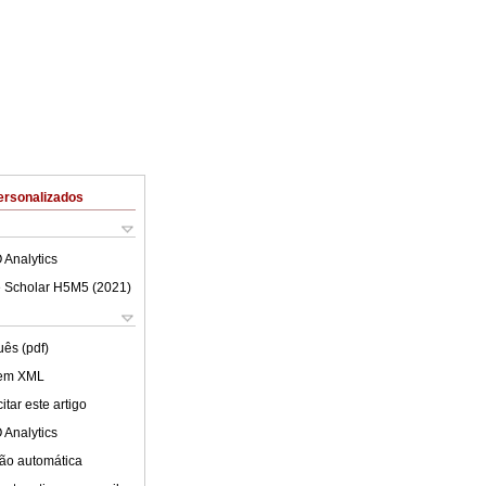
ersonalizados
 Analytics
 Scholar H5M5 (
2021
)
uês (pdf)
 em XML
tar este artigo
 Analytics
ão automática