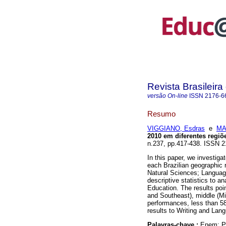
Revista Brasileir
versão On-line
ISSN
2176-6
Resumo
VIGGIANO, Esdras
e
MA
2010 em diferentes regiõe
n.237, pp.417-438. ISSN 2
In this paper, we investig
each Brazilian geographic r
Natural Sciences; Langua
descriptive statistics to a
Education. The results poin
and Southeast), middle (Mi
performances, less than 5
results to Writing and La
Palavras-chave :
Enem; P