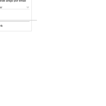
este artigo por email
ar
nk