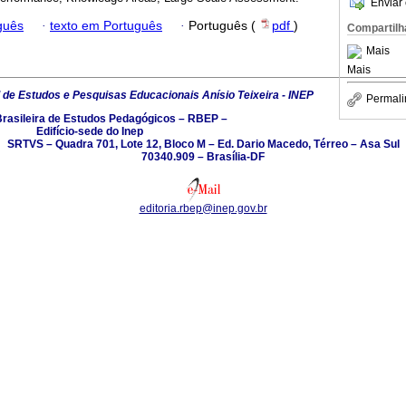
Enviar 
guês
·
texto em Português
·
Português (
pdf
)
Compartilh
Mais
Mais
l de Estudos e Pesquisas Educacionais Anísio Teixeira - INEP
Permali
Brasileira de Estudos Pedagógicos – RBEP –
Edifício-sede do Inep
SRTVS – Quadra 701, Lote 12, Bloco M – Ed. Dario Macedo, Térreo – Asa Sul
70340.909 – Brasília-DF
editoria.rbep@inep.gov.br