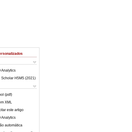
ersonalizados
 Analytics
 Scholar H5M5 (
2021
)
ol (pdf)
 em XML
tar este artigo
 Analytics
ão automática