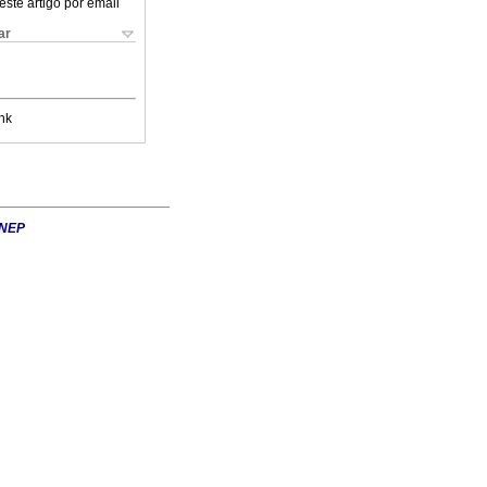
este artigo por email
ar
nk
INEP