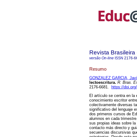
Revista Brasileir
versão On-line
ISSN
2176-6
Resumo
GONZALEZ GARCIA, Javi
lectoescritura.
R. Bras. E
2176-6681.
https://doi.o
El artículo se centra en l
conocimiento escritor ent
colectivamente diversas ta
significativo del lenguaje e
dos primeros cursos de Ed
alumnos en cada trimestre.
sus propias ideas sobre la 
contacto más directo y gui
secuencias discursivas qu
estrategias. Desde esta p