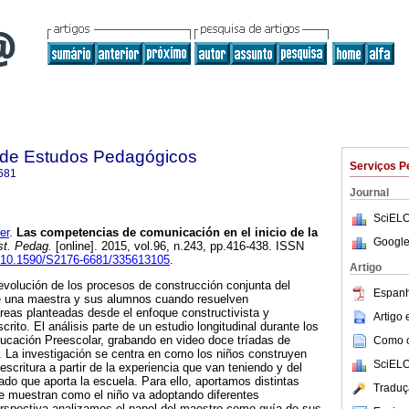
a de Estudos Pedagógicos
Serviços P
681
Journal
SciELO
er
.
Las competencias de comunicación en el inicio de la
Google
st. Pedag.
[online]. 2015, vol.96, n.243, pp.416-438. ISSN
rg/10.1590/S2176-6681/335613105
.
Artigo
a evolución de los procesos de construcción conjunta del
Espanh
re una maestra y sus alumnos cuando resuelven
reas planteadas desde el enfoque constructivista y
Artigo
scrito. El análisis parte de un estudio longitudinal durante los
ucación Preescolar, grabando en video doce tríadas de
Como ci
 La investigación se centra en como los niños construyen
SciELO
escritura a partir de la experiencia que van teniendo y del
ado que aporta la escuela. Para ello, aportamos distintas
Traduç
e muestran como el niño va adoptando diferentes
erspectiva analizamos el papel del maestro como guía de sus