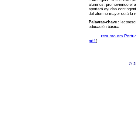
alumnos, promoviendo el ap
aportará ayudas contingent
del alumno mayor será la r
Palavras-chave :
lectoesc
educación básica.
·
resumo em Portu
pdf
)
© 