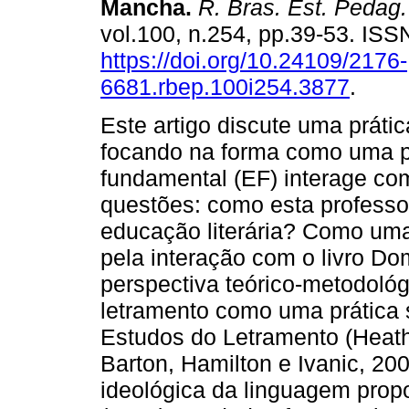
Mancha.
R. Bras. Est. Pedag.
vol.100, n.254, pp.39-53. IS
https://doi.org/10.24109/2176-
6681.rbep.100i254.3877
.
Este artigo discute uma práti
focando na forma como uma pr
fundamental (EF) interage com 
questões: como esta professo
educação literária? Como uma 
pela interação com o livro D
perspectiva teórico-metodoló
letramento como uma prática 
Estudos do Letramento (Heath
Barton, Hamilton e Ivanic, 2
ideológica da linguagem propo