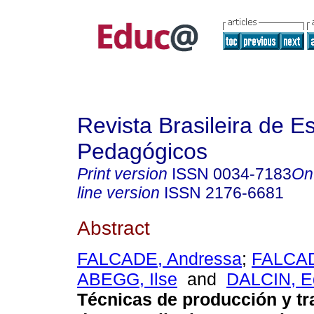
Revista Brasileira de E
Pedagógicos
Print version
ISSN
0034-7183
On
line version
ISSN
2176-6681
Abstract
FALCADE, Andressa
;
FALCAD
ABEGG, Ilse
and
DALCIN, E
Técnicas de producción y tr